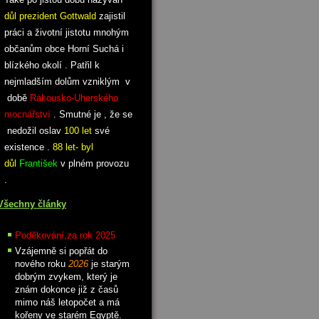
důl prezident Gottwald
zajistil
práci a životní jistotu mnohým
občanům obce Horní Suchá i
blízkého okolí . Patřil k
nejmladším dolům vzniklým v
době
Rakousko-Uherského
mocnářství
. Smutné je , že se
nedožil oslav
100 let
své
existence .
88 let- byl
důl
František
v plném provozu
.
Všechny články
Poděkování,za rok 2025
Vzájemně si popřát do
nového roku
2026
je starým
dobrým zvykem, který je
znám dokonce již z časů
mimo náš letopočet a má
kořeny ve starém Egyptě.