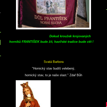
v
Dokud kroužek krojovaných
horníků FRANTIŠEK bude žít, havířské tradice bude ctít !
Svatá Barbora
"Hornický stav budíš velebený,
hornický stav, to je naše slast." Zdař Bůh