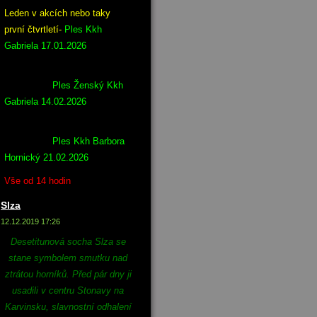
Leden v akcích nebo taky
první čtvrtletí-
Ples Kkh
Gabriela 17.01.2026
Ples Ženský Kkh
Gabriela 14.02.2026
Ples Kkh Barbora
Hornický 21.02.2026
Vše od 14 hodin
Slza
12.12.2019 17:26
Desetitunová socha Slza se
stane symbolem smutku nad
ztrátou horníků. Před pár dny ji
usadili v centru Stonavy na
Karvinsku, slavnostní odhalení