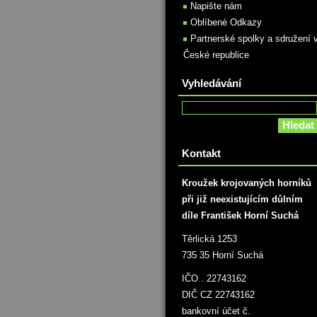
Napište nám
Oblíbené Odkazy
Partnerské spolky a sdružení 
České republice
Vyhledávání
Kontakt
Kroužek krojovaných horníků
při již neexistujícím důlním
díle František Horní Suchá
Těrlická 1253
735 35 Horní Suchá
IČO . 22743162
DIČ CZ 22743162
bankovní účet č.