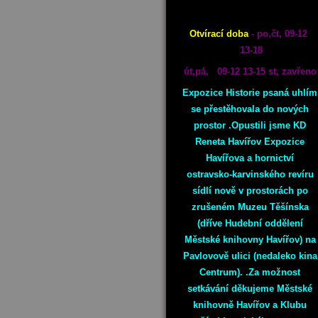
Otvírací doba
- po,čt, 09-12
13-18
út,pá, 09-12 13-15 st, zavřeno
Expozice Historie psaná uhlím
se přestěhovala do nových
prostor .Opustili jsme KD
Reneta Havířov Expozice
Havířova a hornictví
ostravsko-karvinského revíru
sídlí nově v prostorách po
zrušeném Muzeu Těšínska
(dříve Hudební oddělení
Městské knihovny Havířov) na
Pavlovově ulici (nedaleko kina
Centrum). .Za možnost
setkávání děkujeme Městské
knihovně Havířov a Klubu