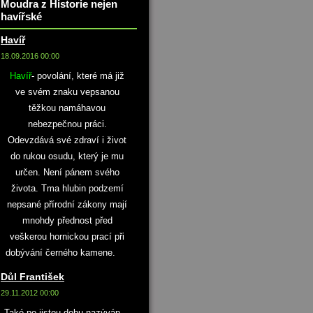
Moudra z Historie nejen
havířské
Havíř
18.09.2016 00:00
Havíř
- povolání, které má již
ve svém znaku vepsanou
těžkou namáhavou
nebezpečnou práci.
Odevzdává své zdraví i život
do rukou osudu, který je mu
určen. Není pánem svého
života. Tma hlubin podzemí
nepsané přírodní zákony mají
mnohdy přednost před
veškerou hornickou prací při
dobývání černého kamene.
Důl František
29.11.2012 00:00
Také po jistou dobu nazýván