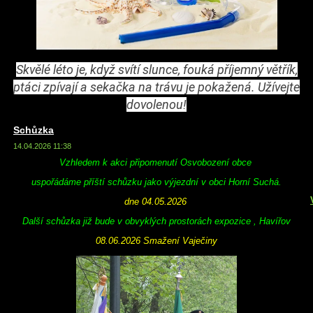
Skvělé léto je, když svítí slunce, fouká příjemný větřík,
ptáci zpívají a sekačka na trávu je pokažená. Užívejte
dovolenou!
Schůzka
14.04.2026 11:38
Vzhledem k akci připomenutí Osvobození obce
uspořádáme příští schůzku jako výjezdní v obci Horní Suchá.
dne 04.05.2026
Další schůzka již bude v obvyklých prostorách expozice , Havířov
08.06.2026 Smažení Vaječiny