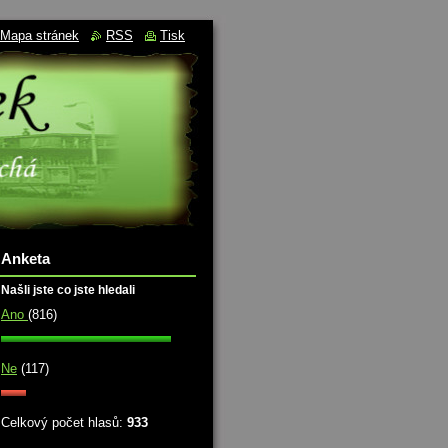
Mapa stránek
RSS
Tisk
Anketa
Našli jste co jste hledali
Ano
(816)
Ne
(117)
Celkový počet hlasů:
933