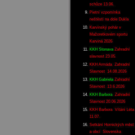
schůze 13.06.
Pietní vzpomínka
neštěstí na dole Dukla
Karvinský pohár v
Mažoretkovém sportu
Karviná 2026
KKH Stonava
Zahradní
slavnost 23.05.
KKH Armáda Zahradní
Slavnost 14.08.2026
KKH Gabriela
Zahradní
Slavnost 13.6.2026
KKH Barbora
Zahradní
Slavnost 20.06.2026
KKH Barbora Vítání Léta
11.07.
Setkání Hornických měst
a obcí Slovenska