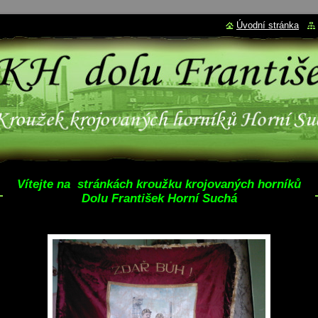
Úvodní stránka
Vítejte na stránkách kroužku krojovaných horníků
Dolu František Horní Suchá