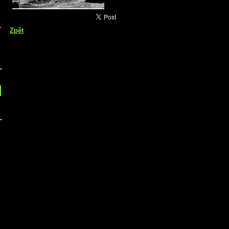
v
Zpět