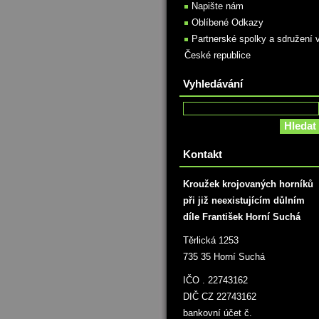
Napište nám
Oblíbené Odkazy
Partnerské spolky a sdružení 
České republice
Vyhledávání
Kontakt
Kroužek krojovaných horníků
při již neexistujícím důlním
díle František Horní Suchá
Těrlická 1253
735 35 Horní Suchá
IČO . 22743162
DIČ CZ 22743162
bankovní účet č.