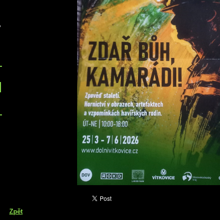
v
Zpět