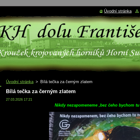
Úvodní stránka
Úvodní stránka
>
Bílá tečka za černým zlatem
Bílá tečka za černým zlatem
27.03.2026 17:21
Nikdy nezapomeneme ,bez čeho bychom tu 