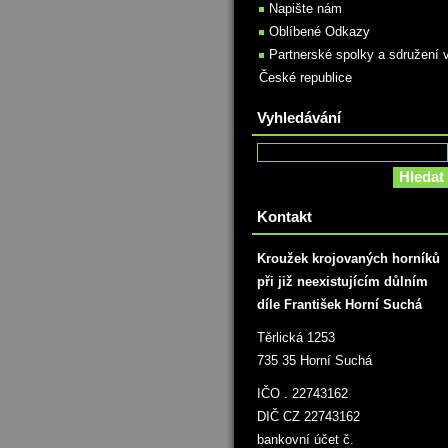
Napište nám
Oblíbené Odkazy
Partnerské spolky a sdružení 
České republice
Vyhledávání
Kontakt
Kroužek krojovaných horníků
při již neexistujícím důlním
díle František Horní Suchá
Těrlická 1253
735 35 Horní Suchá
IČO . 22743162
DIČ CZ 22743162
bankovní účet č.