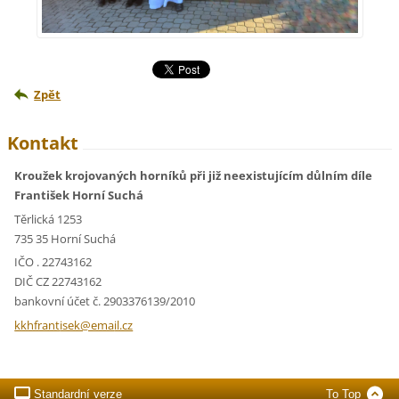
Zpět
Kontakt
Kroužek krojovaných horníků při již neexistujícím důlním díle
František Horní Suchá
Těrlická 1253
735 35 Horní Suchá
IČO . 22743162
DIČ CZ 22743162
bankovní účet č. 2903376139/2010
kkhfrant
isek@ema
il.cz
Standardní verze
To Top