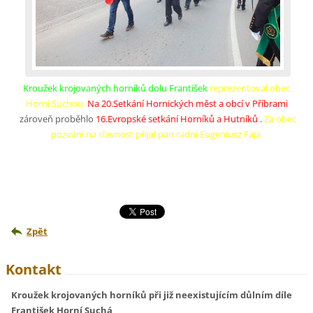
Kroužek krojovaných horníků dolu František
reprezentoval obec
Horní Suchou
Na 20.Setkání Hornických měst a obcí v Příbrami
zároveň proběhlo
16.Evropské setkání Horníků a Hutníků .
Za obec
pozvání na slavnost přijal pan radní Eugeniusz Faja.
Zpět
Kontakt
Kroužek krojovaných horníků při již neexistujícím důlním díle
František Horní Suchá