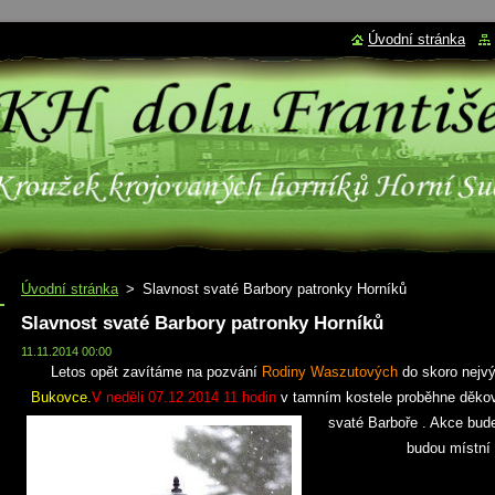
Úvodní stránka
Úvodní stránka
>
Slavnost svaté Barbory patronky Horníků
Slavnost svaté Barbory patronky Horníků
11.11.2014 00:00
Letos opět zavítáme na pozvání
Rodiny Waszutových
do skoro nejvý
Bukovce.
V neděli 07.12.2014 11 hodin
v tamním kostele proběhne děkov
svaté Barboře
. Akce bud
budou místní 