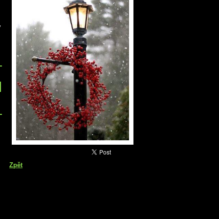
v
Zpět