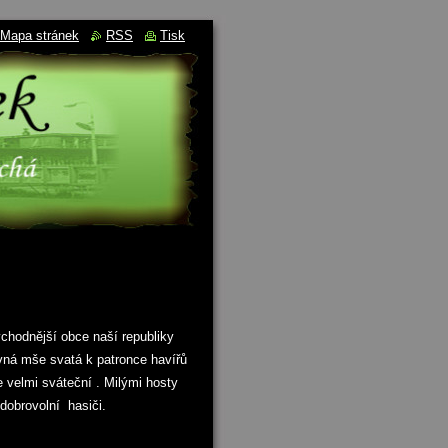
Mapa stránek
RSS
Tisk
chodnější obce naší republiky
ná mše svatá k patronce havířů
e velmi sváteční
. Milými hosty
dobrovolní hasiči.