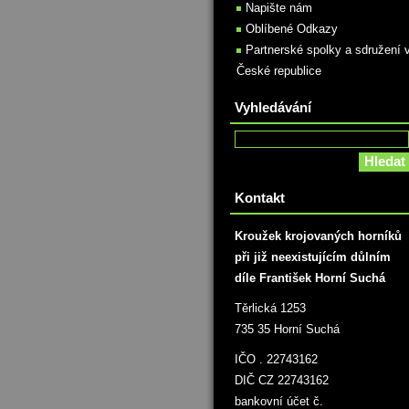
Napište nám
Oblíbené Odkazy
Partnerské spolky a sdružení 
České republice
Vyhledávání
Kontakt
Kroužek krojovaných horníků
při již neexistujícím důlním
díle František Horní Suchá
Těrlická 1253
735 35 Horní Suchá
IČO . 22743162
DIČ CZ 22743162
bankovní účet č.