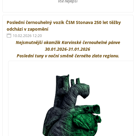
Vše nejlepší
Poslední černouhelný vozík ČSM Stonava 250 let těžby
odchází v zapomění
10.02.2026 12:20
Nejsmutnější okamžik Karvinské černouhelné pánve
30.01.2026-31.01.2026
Poslední tuny v noční směně černého zlata regionu.