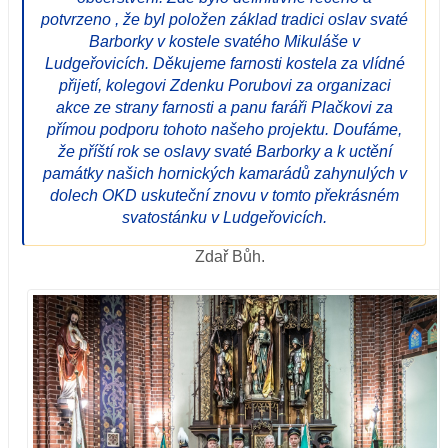
potvrzeno , že byl položen základ tradici oslav svaté
Barborky v kostele svatého Mikuláše v
Ludgeřovicích. Děkujeme farnosti kostela za vlídné
přijetí, kolegovi Zdenku Porubovi za organizaci
akce ze strany farnosti a panu faráři Plačkovi za
přímou podporu tohoto našeho projektu. Doufáme,
že příští rok se oslavy svaté Barborky a k uctění
památky našich hornických kamarádů zahynulých v
dolech OKD uskuteční znovu v tomto překrásném
svatostánku v Ludgeřovicích.
Zdař Bůh.