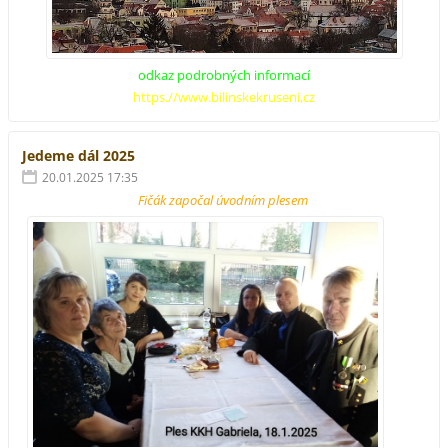
odkaz podrobných informací
https.//www.bilinskekruseni,cz
Jedeme dál 2025
20.01.2025 17:35
Fičák započal úvodním plesem