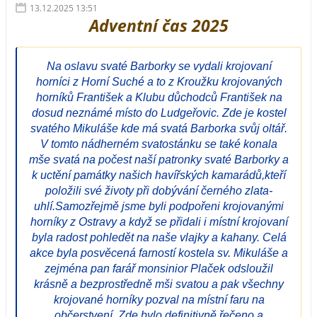
13.12.2025 13:51
Adventní čas 2025
Na oslavu svaté Barborky se vydali krojovaní
horníci z Horní Suché a to z Kroužku krojovaných
horníků František a Klubu důchodců František na
dosud neznámé místo do Ludgeřovic. Zde je kostel
svatého Mikuláše kde má svatá Barborka svůj oltář.
V tomto nádherném svatostánku se také konala
mše svatá na počest naší patronky svaté Barborky a
k uctění památky našich havířských kamarádů,kteří
položili své životy při dobývání černého zlata-
uhlí.Samozřejmě jsme byli podpořeni krojovanými
horníky z Ostravy a když se přidali i místní krojovaní
byla radost pohledět na naše vlajky a kahany. Celá
akce byla posvěcená farností kostela sv. Mikuláše a
zejména pan farář monsinior Plaček odsloužil
krásně a bezprostředně mši svatou a pak všechny
krojované horníky pozval na místní faru na
občerstvení. Zde bylo definitivně řečeno a