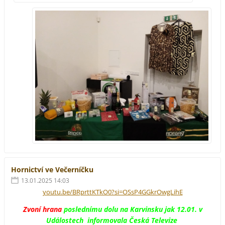
Hornictví ve Večerníčku
13.01.2025 14:03
youtu.be/BRprttKTkO0?si=OSsP4GGkrOwgLihE
Zvoní hrana
poslednímu dolu na Karvinsku jak 12.01. v
Událostech informovala Česká Televize