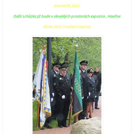
dne 04.05.2026
Další schůzka již bude v obvyklých prostorách expozice , Havířov
08.06.2026 Smažení Vaječiny