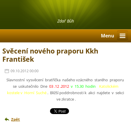
Zdař Bůh
Menu
Svěcení nového praporu Kkh
František
09.10.2012 00:00
Slavnostní vysvěcení bratříčka našeho vzácného starého praporu
se uskutečnilo Dne
03 .12 .2012
v 15.30 hodin
Katolickém
kostele v Horní Suché
. Bližší poddrobnosti k akci najdete v sekci
ve zkratce .
Zpět