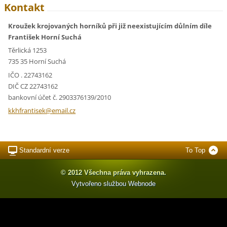
Kontakt
Kroužek krojovaných horníků při již neexistujícím důlním díle
František Horní Suchá
Těrlická 1253
735 35 Horní Suchá
IČO . 22743162
DIČ CZ 22743162
bankovní účet č. 2903376139/2010
kkhfrant
isek@ema
il.cz
Standardní verze
To Top
© 2012 Všechna práva vyhrazena.
Vytvořeno službou
Webnode