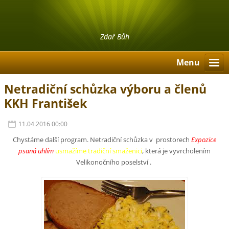
Zdař Bůh
Menu
Netradiční schůzka výboru a členů
KKH František
11.04.2016 00:00
Chystáme další program. Netradiční schůzka v prostorech
Expozice
psaná uhlím
usmažíme tradiční smaženici
, která je vyvrcholením
Velikonočního poselství .