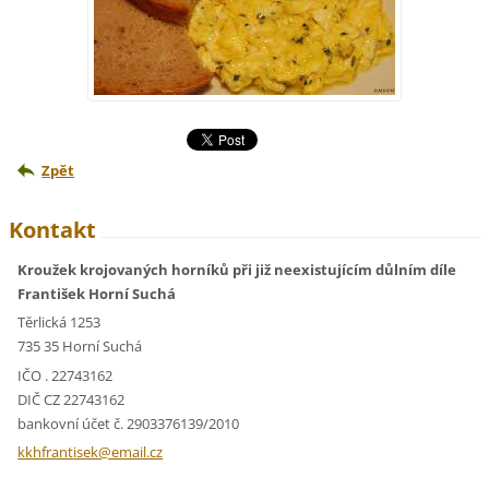
Zpět
Kontakt
Kroužek krojovaných horníků při již neexistujícím důlním díle
František Horní Suchá
Těrlická 1253
735 35 Horní Suchá
IČO . 22743162
DIČ CZ 22743162
bankovní účet č. 2903376139/2010
kkhfrant
isek@ema
il.cz