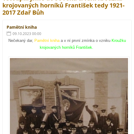
krojovaných horníků František tedy 1921-
2017 Zdař Bůh
Pamětní kniha
09.10.2023 00:00
Nečekaný dar,
Pamětní kniha
a v ní první zmínka o vzniku
Kroužku
krojovaných horníků František.