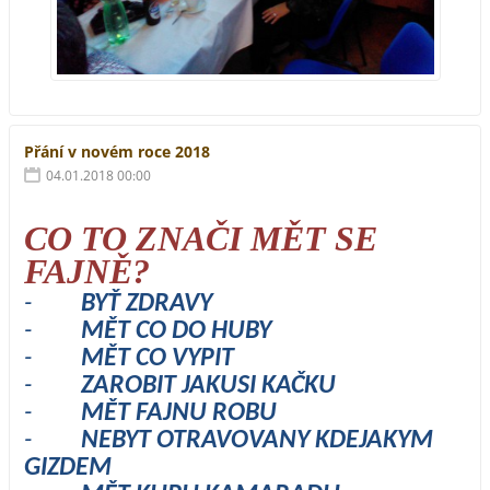
Přání v novém roce 2018
04.01.2018 00:00
CO TO ZNAČI MĚT SE
FAJNĚ?
-
BYŤ ZDRAVY
-
MĚT CO DO HUBY
-
MĚT CO VYPIT
-
ZAROBIT JAKUSI KAČKU
-
MĚT FAJNU ROBU
-
NEBYT OTRAVOVANY KDEJAKYM
GIZDEM