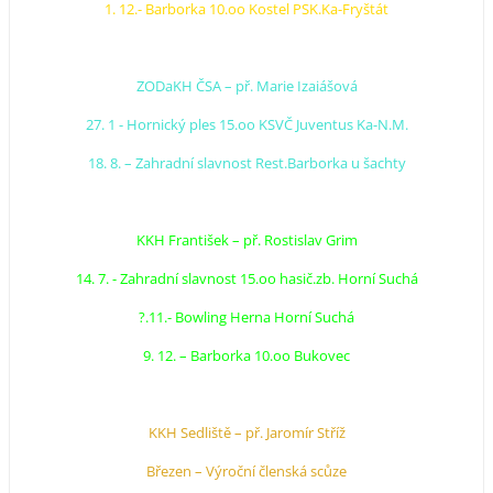
1. 12.- Barborka 10.oo Kostel PSK.Ka-Fryštát
ZODaKH ČSA – př. Marie Izaiášová
27. 1 - Hornický ples 15.oo KSVČ Juventus Ka-N.M.
18. 8. – Zahradní slavnost Rest.Barborka u šachty
KKH František – př. Rostislav Grim
14. 7. - Zahradní slavnost 15.oo hasič.zb. Horní Suchá
?.11.- Bowling Herna Horní Suchá
9. 12. – Barborka 10.oo Bukovec
KKH Sedliště – př. Jaromír Stříž
Březen – Výroční členská scůze