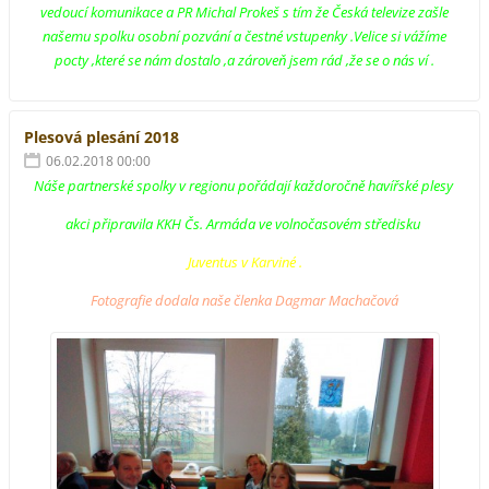
vedoucí komunikace a PR Michal Prokeš s tím že Česká televize zašle
našemu spolku osobní pozvání a čestné vstupenky .Velice si vážíme
pocty ,které se nám dostalo ,a zároveň jsem rád ,že se o nás ví .
Plesová plesání 2018
06.02.2018 00:00
Náše partnerské spolky v regionu pořádají každoročně havířské plesy
akci připravila KKH Čs. Armáda ve volnočasovém středisku
Juventus v Karviné .
Fotografie dodala naše členka Dagmar Machačová