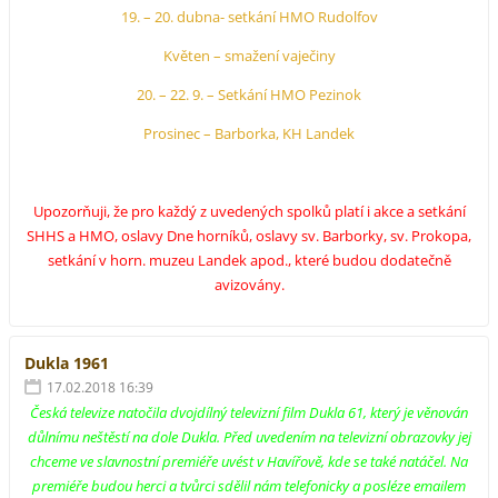
19. – 20. dubna- setkání HMO Rudolfov
Květen – smažení vaječiny
20. – 22. 9. – Setkání HMO Pezinok
Prosinec – Barborka, KH Landek
Upozorňuji, že pro každý z uvedených spolků platí i akce a setkání
SHHS a HMO, oslavy Dne horníků, oslavy sv. Barborky, sv. Prokopa,
setkání v horn. muzeu Landek apod., které budou dodatečně
avizovány.
Dukla 1961
17.02.2018 16:39
Česká televize natočila dvojdílný televizní film Dukla 61, který je věnován
důlnímu neštěstí na dole Dukla. Před uvedením na televizní obrazovky jej
chceme ve slavnostní premiéře uvést v Havířově, kde se také natáčel. Na
premiéře budou herci a tvůrci sdělil nám telefonicky a posléze emailem