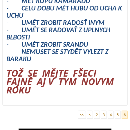
-
MĚT KUPU KAMARADU
-
CELU DOBU MĚT HUBU OD UCHA K
UCHU
-
UMĚT ZROBIT RADOSŤ INYM
-
UMĚT SE RADOVAŤ Z UPLNYCH
BLBOSTI
-
UMĚT ZROBIT SRANDU
-
NEMUSET SE STYDĚT VYLEZT Z
BARAKU
TOŽ SE MĚJTE FŠECI
FAJNĚ AJ V TYM NOVYM
ROKU
<<
<
2
3
4
5
6