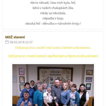
Ale to něvadí, i bez nich byla, řeč,
kěrá v našich chalupkách žila,
nikdy sa něvzdala,
něpadla v boju
slezská řeč - děvuška v národním kroju !
MDŽ slavení
08.03.2018 22:37
Chřipkový virus zasáhl i naší oslavu členkám připravenou .
Sešli jsme se v menší sestavě ,nepřítomným přejeme brzké uzdravení