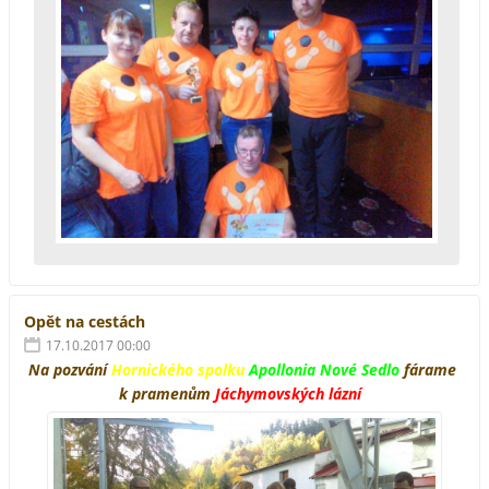
Opět na cestách
17.10.2017 00:00
Na pozvání
Hornického spolku
Apollonia Nové Sedlo
fárame
k pramenům
Jáchymovských lázní