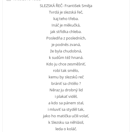
SLEZSKÁ ŘEČ- František Směja
Tvrdá je slezská řeč,
kaj teho třeba.
Ináč je měkučká,
jak střídka chleba.
Posledňa z posledních,
je podněs zvaná,
že byla chudobná,
k sudům též hnaná.
Kdo ju chce zesměšniť,
robí tak smělo,
kemu by slezsků reč
brániť sa chtělo ?
Něraz ju drobný lid
i plakať viděl,
a kdo sa pánem stal,
i mluviť sa styděl tak,
jako ho matička učili volať,
k Slezsku sa něhlásil,
leda o koláč.