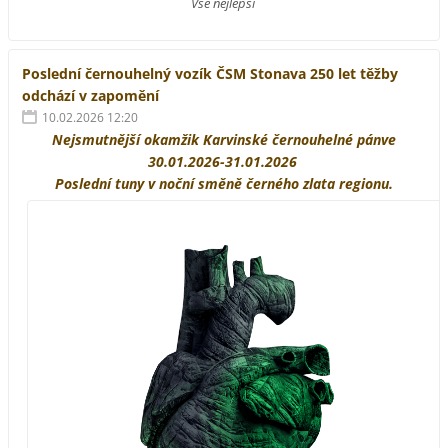
Vše nejlepší
Poslední černouhelný vozík ČSM Stonava 250 let těžby
odchází v zapomění
10.02.2026 12:20
Nejsmutnější okamžik Karvinské černouhelné pánve
30.01.2026-31.01.2026
Poslední tuny v noční směně černého zlata regionu.