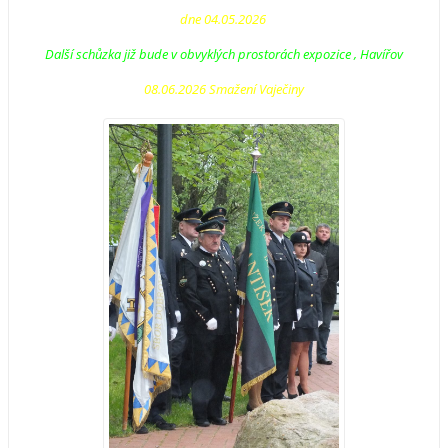
dne 04.05.2026
Další schůzka již bude v obvyklých prostorách expozice , Havířov
08.06.2026 Smažení Vaječiny