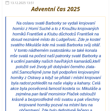
13.12.2025 13:51
Adventní čas 2025
Na oslavu svaté Barborky se vydali krojovaní
horníci z Horní Suché a to z Kroužku krojovaných
horníků František a Klubu důchodců František na
dosud neznámé místo do Ludgeřovic. Zde je kostel
svatého Mikuláše kde má svatá Barborka svůj oltář.
V tomto nádherném svatostánku se také konala
mše svatá na počest naší patronky svaté Barborky a
k uctění památky našich havířských kamarádů,kteří
položili své životy při dobývání černého zlata-
uhlí.Samozřejmě jsme byli podpořeni krojovanými
horníky z Ostravy a když se přidali i místní krojovaní
byla radost pohledět na naše vlajky a kahany. Celá
akce byla posvěcená farností kostela sv. Mikuláše a
zejména pan farář monsinior Plaček odsloužil
krásně a bezprostředně mši svatou a pak všechny
krojované horníky pozval na místní faru na
občerstvení. Zde bylo definitivně řečeno a