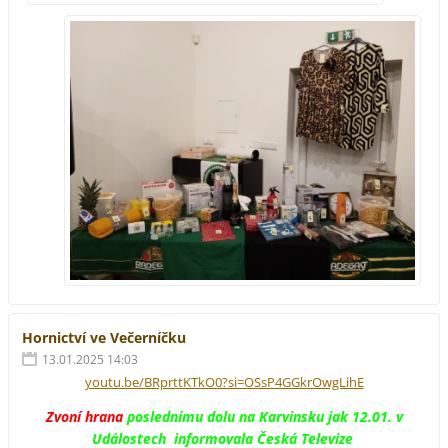
Hornictví ve Večerníčku
13.01.2025 14:03
youtu.be/BRprttKTkO0?si=OSsP4GGkrOwgLihE
Zvoní hrana
poslednímu dolu na Karvinsku jak 12.01. v
Událostech informovala Česká Televize