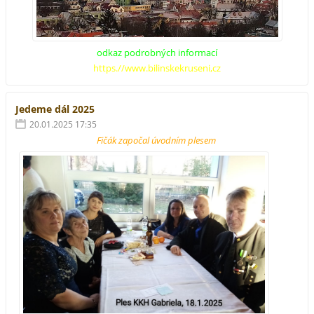
odkaz podrobných informací
https.//www.bilinskekruseni,cz
Jedeme dál 2025
20.01.2025 17:35
Fičák započal úvodním plesem