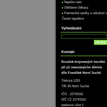
Napište nám
Oblíbené Odkazy
Partnerské spolky a sdružení 
České republice
Vyhledávání
Kontakt
Kroužek krojovaných horníků
při již neexistujícím důlním
díle František Horní Suchá
Těrlická 1253
735 35 Horní Suchá
IČO . 22743162
DIČ CZ 22743162
bankovní účet č.