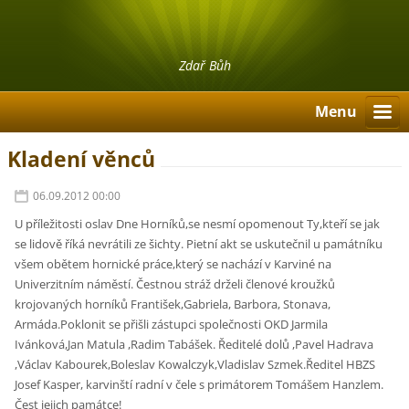
Zdař Bůh
Menu
Kladení věnců
06.09.2012 00:00
U příležitosti oslav Dne Horníků,se nesmí opomenout Ty,kteří se jak
se lidově říká nevrátili ze šichty. Pietní akt se uskutečnil u památníku
všem obětem hornické práce,který se nachází v Karviné na
Univerzitním náměstí. Čestnou stráž drželi členové kroužků
krojovaných horníků František,Gabriela, Barbora, Stonava,
Armáda.Poklonit se přišli zástupci společnosti OKD Jarmila
Ivánková,Jan Matula ,Radim Tabášek. Ředitelé dolů ,Pavel Hadrava
,Václav Kabourek,Boleslav Kowalczyk,Vladislav Szmek.Ředitel HBZS
Josef Kasper, karvinští radní v čele s primátorem Tomášem Hanzlem.
Čest jejich památce!