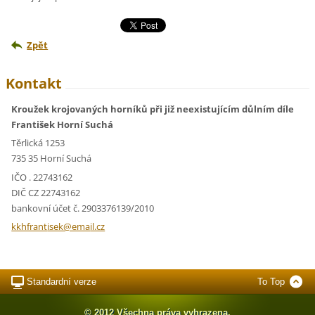
Zpět
Kontakt
Kroužek krojovaných horníků při již neexistujícím důlním díle
František Horní Suchá
Těrlická 1253
735 35 Horní Suchá
IČO . 22743162
DIČ CZ 22743162
bankovní účet č. 2903376139/2010
kkhfrant
isek@ema
il.cz
Standardní verze
To Top
© 2012 Všechna práva vyhrazena.