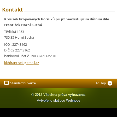
Kontakt
Kroužek krojovaných horníků při již neexistujícím důlním díle
František Horní Suchá
Těrlická 1253
735 35 Horní Suchá
IČO . 22743162
DIČ CZ 22743162
bankovní účet č. 2903376139/2010
kkhfrant
isek@ema
il.cz
Standardní verze
To Top
© 2012 Všechna práva vyhrazena.
Vytvořeno službou
Webnode