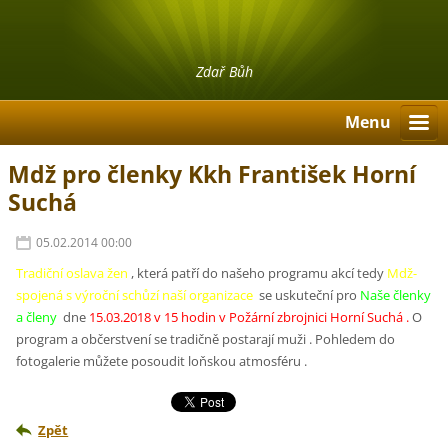
Zdař Bůh
Menu
Mdž pro členky Kkh František Horní
Suchá
05.02.2014 00:00
Tradiční oslava žen
, která patří do našeho programu akcí tedy
Mdž-
spojená s výroční schůzí naší organizace
se uskuteční pro
Naše členky
a členy
dne
15.03.2018 v 15 hodin v Požární zbrojnici Horní Suchá .
O
program a občerstvení se tradičně postarají muži . Pohledem do
fotogalerie můžete posoudit loňskou atmosféru .
Zpět