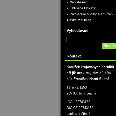
Napište nám
Oblíbené Odkazy
Partnerské spolky a sdružení 
České republice
Vyhledávání
Kontakt
Kroužek krojovaných horníků
při již neexistujícím důlním
díle František Horní Suchá
Těrlická 1253
735 35 Horní Suchá
IČO . 22743162
DIČ CZ 22743162
bankovní účet č.