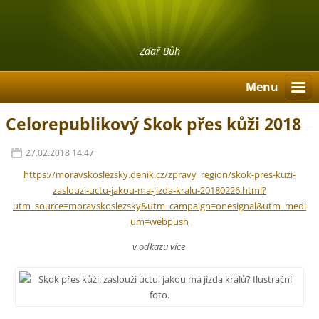
Zdař Bůh
Menu
Celorepublikový Skok přes kůži 2018
27.02.2018 14:47
https://moravskoslezsky.denik.cz/zpravy_region/skok-pres-kuzi-
zaslouzi-uctu-jakou-ma-jizda-kralu-20180226.html?
utm_source=moravskoslezsky&utm_campaign=onesignal&utm_medi
um=webpush
v odkazu více