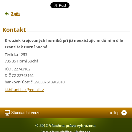
Zpět
Kontakt
Kroužek krojovaných horníků při již neexistujícím důlním díle
František Horní Suchá
Těrlická 1253
735 35 Horní Suchá
IČO . 22743162
DIČ CZ 22743162
bankovní účet č. 2903376139/2010
kkhfrant
isek@ema
il.cz
Standardní verze
To Top
© 2012 Všechna práva vyhrazena.