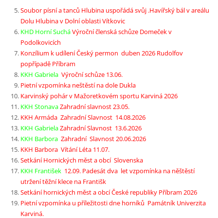
Soubor písní a tanců Hlubina uspořádá svůj .Havířský bál v areálu
Dolu Hlubina v Dolní oblasti Vítkovic
KHD Horní Suchá
Výroční členská schůze Domeček v
Podolkovicích
Konzílium k udílení Český permon duben 2026 Rudolfov
popřípadě Příbram
KKH Gabriela
Výroční schůze 13.06.
Pietní vzpomínka neštěstí na dole Dukla
Karvinský pohár v Mažoretkovém sportu Karviná 2026
KKH Stonava
Zahradní slavnost 23.05.
KKH Armáda Zahradní Slavnost 14.08.2026
KKH Gabriela
Zahradní Slavnost 13.6.2026
KKH Barbora
Zahradní Slavnost 20.06.2026
KKH Barbora Vítání Léta 11.07.
Setkání Hornických měst a obcí Slovenska
KKH František
12.09. Padesát dva let vzpomínka na něštěstí
utržení těžní klece na Františk
Setkání hornických měst a obcí České republiky Příbram 2026
Pietní vzpomínka u příležitosti dne horníků Památník Univerzita
Karviná.