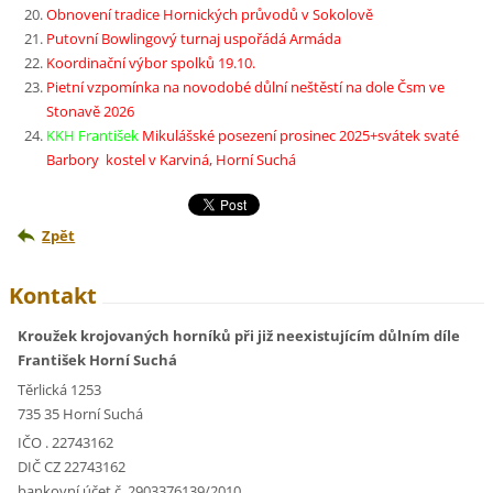
Obnovení tradice Hornických průvodů v Sokolově
Putovní Bowlingový turnaj uspořádá Armáda
Koordinační výbor spolků 19.10.
Pietní vzpomínka na novodobé důlní neštěstí na dole Čsm ve
Stonavě 2026
KKH František
Mikulášské posezení prosinec 2025+svátek svaté
Barbory kostel v Karviná, Horní Suchá
Zpět
Kontakt
Kroužek krojovaných horníků při již neexistujícím důlním díle
František Horní Suchá
Těrlická 1253
735 35 Horní Suchá
IČO . 22743162
DIČ CZ 22743162
bankovní účet č. 2903376139/2010