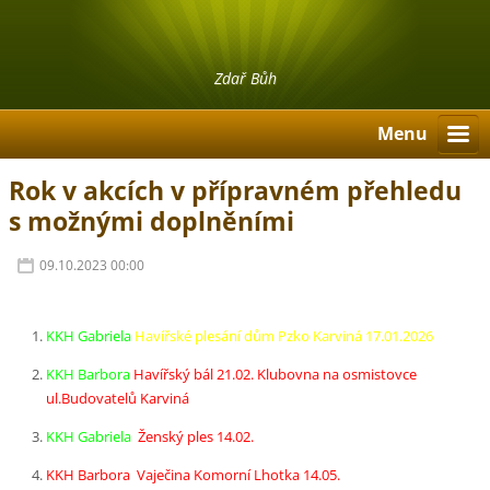
Zdař Bůh
Menu
Rok v akcích v přípravném přehledu
s možnými doplněními
09.10.2023 00:00
KKH Gabriela
Havířské plesání dům Pzko Karviná 17.01.2026
KKH Barbora
Havířský bál 21.02. Klubovna na osmistovce
ul.Budovatelů Karviná
KKH Gabriela
Ženský ples 14.02.
KKH Barbora Vaječina Komorní Lhotka 14.05.