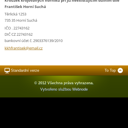
Kroužek krojovaných horníků při již neexistujícím důlním díle
František Horní Suchá
Těrlická 1253
735 35 Horní Suchá
IČO . 22743162
DIČ CZ 22743162
bankovní účet č. 2903376139/2010
kkhfrant
isek@ema
il.cz
Standardní verze
To Top
© 2012 Všechna práva vyhrazena.
Vytvořeno službou
Webnode