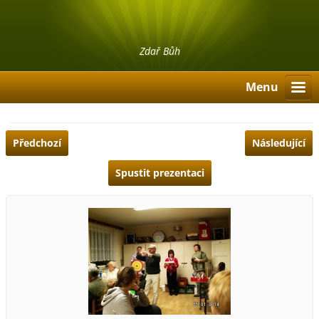
Zdař Bůh
Menu
Předchozí
Následující
Spustit prezentaci