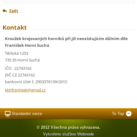
Zpět
Kontakt
Kroužek krojovaných horníků při již neexistujícím důlním díle
František Horní Suchá
Těrlická 1253
735 35 Horní Suchá
IČO . 22743162
DIČ CZ 22743162
bankovní účet č. 2903376139/2010
kkhfrant
isek@ema
il.cz
Standardní verze
To Top
© 2012 Všechna práva vyhrazena.
Vytvořeno službou
Webnode