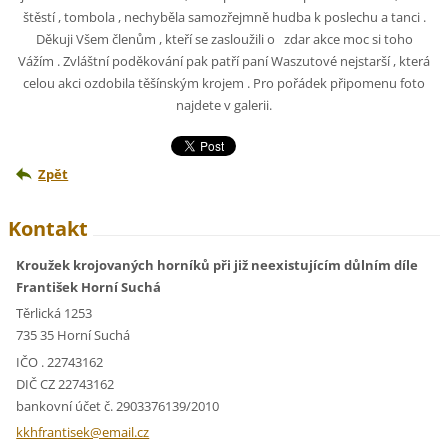
štěstí , tombola , nechyběla samozřejmně hudba k poslechu a tanci .
Děkuji Všem členům , kteří se zasloužili o zdar akce moc si toho
Vážím . Zvláštní poděkování pak patří paní Waszutové nejstarší , která
celou akci ozdobila těšínským krojem . Pro pořádek připomenu foto
najdete v galerii.
Zpět
Kontakt
Kroužek krojovaných horníků při již neexistujícím důlním díle
František Horní Suchá
Těrlická 1253
735 35 Horní Suchá
IČO . 22743162
DIČ CZ 22743162
bankovní účet č. 2903376139/2010
kkhfrant
isek@ema
il.cz