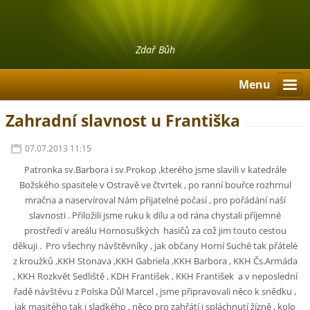
Zdař Bůh
Menu
Zahradní slavnost u Františka
07.07.2013 11:15
Patronka sv.Barbora i sv.Prokop ,kterého jsme slavili v katedrále
Božského spasitele v Ostravě ve čtvrtek , po ranní bouřce rozhrnul
mračna a naservíroval Nám přijatelné počasí , pro pořádání naší
slavnosti . Přiložili jsme ruku k dílu a od rána chystali příjemné
prostředí v areálu Hornosuškých hasičů za což jim touto cestou
děkuji . Pro všechny návštěvníky , jak občany Horní Suché tak přátelé
z kroužků ,KKH Stonava ,KKH Gabriela ,KKH Barbora , KKH Čs.Armáda
, KKH Rozkvět Sedliště , KDH František , KKH František a v neposlední
řadě návštěvu z Polska Důl Marcel , jsme připravovali něco k snědku ,
jak masitého tak i sladkého , něco pro zahřátí i spláchnutí žízně , kolo