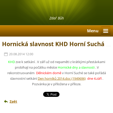
Zdař Bůh
Menu
Hornická slavnost KHD Horní Suchá
20.08.2014 12:00
KHD
zve k setkání . V září už od nepaměti z krátkými přestávkami
probíhají na počátku měsíce
Hornické dny a slavnosti
. V
rekonstruovaném
Dělnickém domě
v Horní Suché se také pořádá
slavnostní setkání
Den horníků 2014.doc (1949696)
dne 4.září
.
Pozvánka je v přiložena v příloze.
Zpět