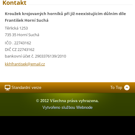
Kontakt
Kroužek krojovaných horníků při již neexistujícím důlním díle
František Horní Suchá
Těrlická 1253
735 35 Horní Suchá
IČO . 22743162
DIČ CZ 22743162
bankovní účet č. 2903376139/2010
kkhfrant
isek@ema
il.cz
Standardní verze
To Top
© 2012 Všechna práva vyhrazena.
Vytvořeno službou
Webnode