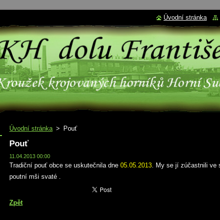
Úvodní stránka
Úvodní stránka
>
Pouť
Pouť
11.04.2013 00:00
Tradiční pouť obce se uskutečnila dne
05.05.2013
. My se jí zúčastnili ve 
poutní mši svaté .
Zpět