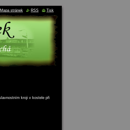
Mapa stránek
RSS
Tisk
slavnostním kroji v kostele při