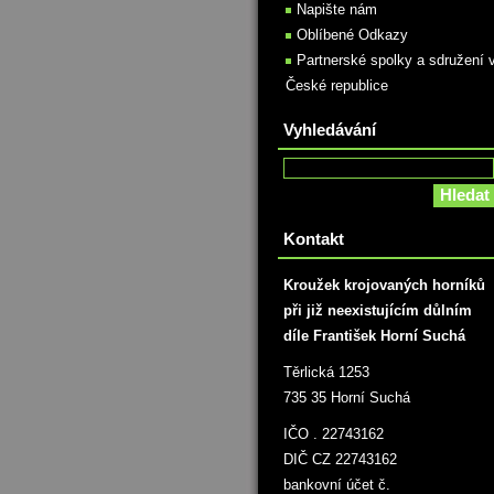
Napište nám
Oblíbené Odkazy
Partnerské spolky a sdružení 
České republice
Vyhledávání
Kontakt
Kroužek krojovaných horníků
při již neexistujícím důlním
díle František Horní Suchá
Těrlická 1253
735 35 Horní Suchá
IČO . 22743162
DIČ CZ 22743162
bankovní účet č.