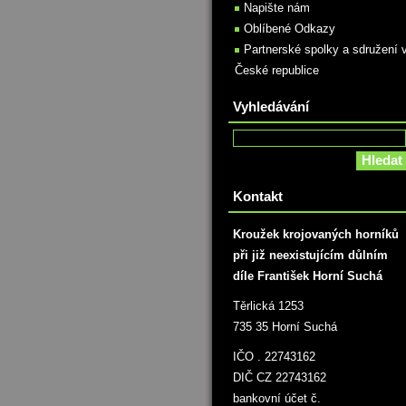
Napište nám
Oblíbené Odkazy
Partnerské spolky a sdružení 
České republice
Vyhledávání
Kontakt
Kroužek krojovaných horníků
při již neexistujícím důlním
díle František Horní Suchá
Těrlická 1253
735 35 Horní Suchá
IČO . 22743162
DIČ CZ 22743162
bankovní účet č.