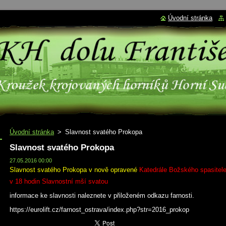
Úvodní stránka
Úvodní stránka
>
Slavnost svatého Prokopa
Slavnost svatého Prokopa
27.05.2016 00:00
Slavnost svatého Prokopa v nově opravené
Katedrále Božského spasitel
v 18 hodin Slavnostní mší svatou
informace ke slavnosti naleznete v přiloženém odkazu farnosti.
https://eurolift.cz/farnost_ostrava/index.php?str=2016_prokop