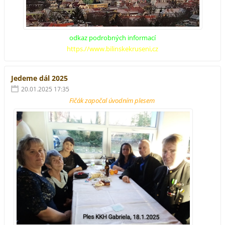
odkaz podrobných informací
https.//www.bilinskekruseni,cz
Jedeme dál 2025
20.01.2025 17:35
Fičák započal úvodním plesem