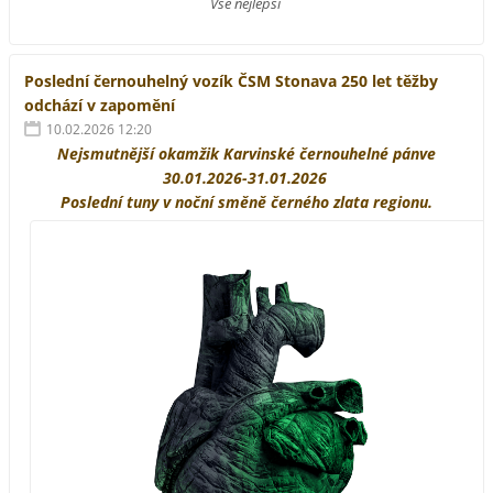
Vše nejlepší
Poslední černouhelný vozík ČSM Stonava 250 let těžby
odchází v zapomění
10.02.2026 12:20
Nejsmutnější okamžik Karvinské černouhelné pánve
30.01.2026-31.01.2026
Poslední tuny v noční směně černého zlata regionu.