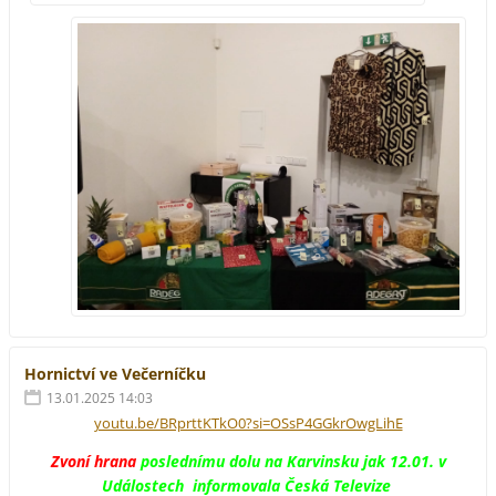
Hornictví ve Večerníčku
13.01.2025 14:03
youtu.be/BRprttKTkO0?si=OSsP4GGkrOwgLihE
Zvoní hrana
poslednímu dolu na Karvinsku jak 12.01. v
Událostech informovala Česká Televize