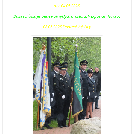
dne 04.05.2026
Další schůzka již bude v obvyklých prostorách expozice , Havířov
08.06.2026 Smažení Vaječiny