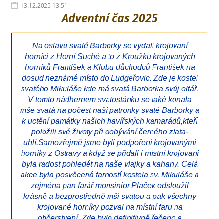
13.12.2025 13:51
Adventní čas 2025
Na oslavu svaté Barborky se vydali krojovaní
horníci z Horní Suché a to z Kroužku krojovaných
horníků František a Klubu důchodců František na
dosud neznámé místo do Ludgeřovic. Zde je kostel
svatého Mikuláše kde má svatá Barborka svůj oltář.
V tomto nádherném svatostánku se také konala
mše svatá na počest naší patronky svaté Barborky a
k uctění památky našich havířských kamarádů,kteří
položili své životy při dobývání černého zlata-
uhlí.Samozřejmě jsme byli podpořeni krojovanými
horníky z Ostravy a když se přidali i místní krojovaní
byla radost pohledět na naše vlajky a kahany. Celá
akce byla posvěcená farností kostela sv. Mikuláše a
zejména pan farář monsinior Plaček odsloužil
krásně a bezprostředně mši svatou a pak všechny
krojované horníky pozval na místní faru na
občerstvení. Zde bylo definitivně řečeno a