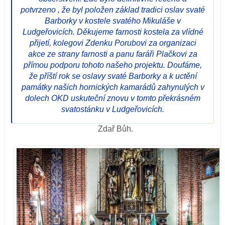
potvrzeno , že byl položen základ tradici oslav svaté
Barborky v kostele svatého Mikuláše v
Ludgeřovicích. Děkujeme farnosti kostela za vlídné
přijetí, kolegovi Zdenku Porubovi za organizaci
akce ze strany farnosti a panu faráři Plačkovi za
přímou podporu tohoto našeho projektu. Doufáme,
že příští rok se oslavy svaté Barborky a k uctění
památky našich hornických kamarádů zahynulých v
dolech OKD uskuteční znovu v tomto překrásném
svatostánku v Ludgeřovicích.
Zdař Bůh.