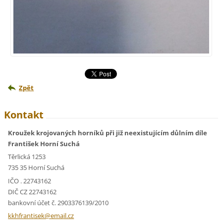
Zpět
Kontakt
Kroužek krojovaných horníků při již neexistujícím důlním díle
František Horní Suchá
Těrlická 1253
735 35 Horní Suchá
IČO . 22743162
DIČ CZ 22743162
bankovní účet č. 2903376139/2010
kkhfrant
isek@ema
il.cz