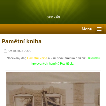
Zdař Bůh
Menu
Pamětní kniha
09.10.2023 00:00
Nečekaný dar,
Pamětní kniha
a v ní první zmínka o vzniku
Kroužku
krojovaných horníků František.