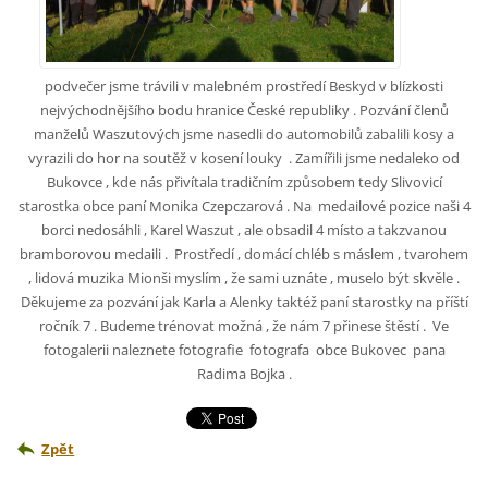
podvečer jsme trávili v malebném prostředí Beskyd v blízkosti
nejvýchodnějšího bodu hranice České republiky . Pozvání členů
manželů Waszutových jsme nasedli do automobilů zabalili kosy a
vyrazili do hor na soutěž v kosení louky . Zamířili jsme nedaleko od
Bukovce , kde nás přivítala tradičním způsobem tedy Slivovicí
starostka obce paní Monika Czepczarová . Na medailové pozice naši 4
borci nedosáhli , Karel Waszut , ale obsadil 4 místo a takzvanou
bramborovou medaili . Prostředí , domácí chléb s máslem , tvarohem
, lidová muzika Mionši myslím , že sami uznáte , muselo být skvěle .
Děkujeme za pozvání jak Karla a Alenky taktéž paní starostky na příští
ročník 7 . Budeme trénovat možná , že nám 7 přinese štěstí . Ve
fotogalerii naleznete fotografie fotografa obce Bukovec pana
Radima Bojka .
Zpět