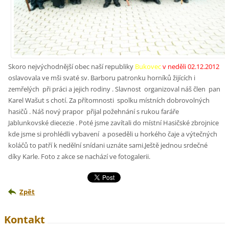
Skoro nejvýchodnější obec naší republiky
Bukovec
v neděli 02.12.2012
oslavovala ve mši svaté sv. Barboru patronku horníků žijících i
zemřelých při práci a jejich rodiny . Slavnost organizoval náš člen pan
Karel Wašut s chotí. Za přítomnosti spolku místních dobrovolných
hasičů . Náš nový prapor přijal požehnání s rukou faráře
Jablunkovské diecezie . Poté jsme zavítali do místní Hasičské zbrojnice
kde jsme si prohlédli vybavení a poseděli u horkého čaje a výtečných
koláčů to patří k nedělní snídani uznáte sami.Ještě jednou srdečné
díky Karle. Foto z akce se nachází ve fotogalerii.
Zpět
Kontakt