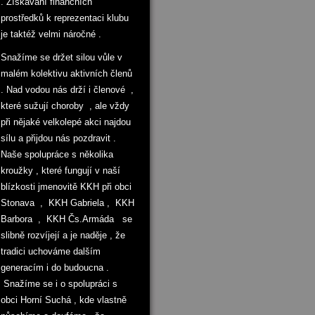
. Získávání finančních
prostředků k reprezentaci klubu
je taktéž velmi náročné .
Snažíme se držet silou vůle v
malém kolektivu aktivních členů
. Nad vodou nás drží i členové ,
které sužují choroby , ale vždy
při nějaké velkolepé akci najdou
sílu a přijdou nás pozdravit .
Naše spolupráce s několika
kroužky , které fungují v naší
blízkosti jmenovitě KKH při obci
Stonava , KKH Gabriela , KKH
Barbora , KKH Čs.Armáda se
slibně rozvíjejí a je naděje , že
tradici uchováme dalším
generacím i do budoucna .
Snažíme se i o spolupráci s
obci Horní Suchá , kde vlastně