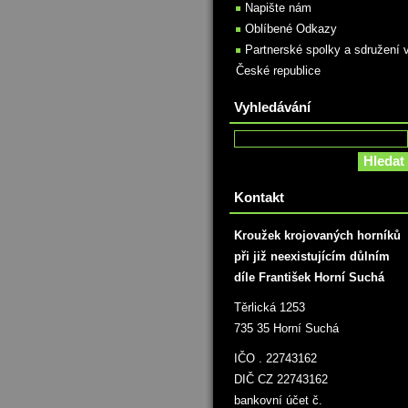
Napište nám
Oblíbené Odkazy
Partnerské spolky a sdružení 
České republice
Vyhledávání
Kontakt
Kroužek krojovaných horníků
při již neexistujícím důlním
díle František Horní Suchá
Těrlická 1253
735 35 Horní Suchá
IČO . 22743162
DIČ CZ 22743162
bankovní účet č.