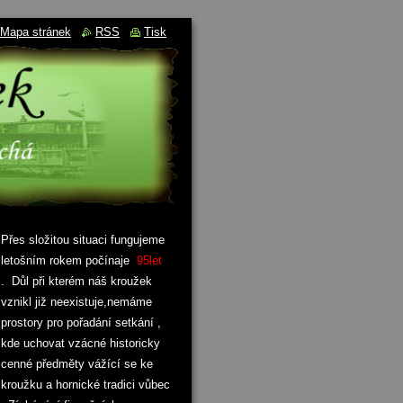
Mapa stránek
RSS
Tisk
Přes složitou situaci fungujeme
letošním rokem počínaje
95let
. Důl při kterém náš kroužek
vznikl již neexistuje,nemáme
prostory pro pořadání setkání ,
kde uchovat vzácné historicky
cenné předměty vážící se ke
kroužku a hornické tradici vůbec