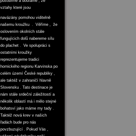
působíme a doufáme , že
vztahy které jsou
navázány pomohou viditelně
našemu kroužku . Věříme , že
oslovením okolních stále
fungujícich dolů nabereme sílu
do plachet . Ve spolupráci s
ostatními kroužky
reprezentujeme tradici
hornického regionu Karvinska po
celém území České republiky ,
ale taktéž v zahraničí hlavně
Slovensku . Tato destinace je
nám stále srdeční záležitostí a
několik oblastí má i mělo stejné
bohatsví jako máme my tady .
Taktéž nová krev v našich
řadách bude pro nás
povzbuzující . Pokud Vás ,