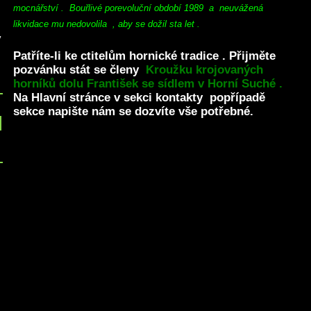
mocnářství . Bouřlivé porevoluční období 1989 a neuvážená
likvidace mu nedovolila , aby se dožil sta let .
v
Patříte-li ke ctitelům hornické tradice . Přijměte
pozvánku stát se členy
Kroužku krojovaných
horníků dolu František se sídlem v Horní Suché .
Na Hlavní stránce v sekci kontakty popřípadě
sekce napište nám se dozvíte vše potřebné.