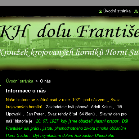
Úvodní stránka
Úvodní stránka
>
O nás
Informace o nás
Naše historie se začíná psát v roce 1921 pod názvem ,, Svaz
krojovaných horníků .
Zakladatele byli pánové Adolf Kalus , Jiří
Lipowski , Jan Peter . Svaz tehdy čítal 64 členů . Slavný den pro
naší historie je
20. 07. 1927 kdy jsme obdrželi vlastní prapor . Důl
František dal práci i jistotu plnohodnotného života mnoha občanům
Horní Suché . Byl nejmladším dolem Rakousko- Uherského