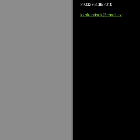
2903376139/2010
kkhfrant
isek@ema
il.cz