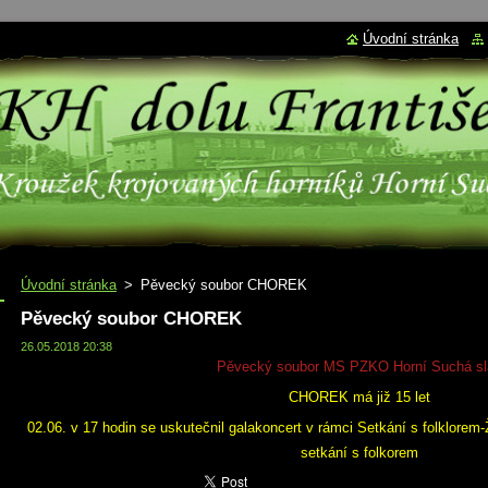
Úvodní stránka
Úvodní stránka
>
Pěvecký soubor CHOREK
Pěvecký soubor CHOREK
26.05.2018 20:38
Pěvecký soubor MS PZKO Horní Suchá sl
CHOREK má již 15 let
02.06. v 17 hodin se uskutečnil galakoncert v rámci Setkání s folklorem-
setkání s folkorem