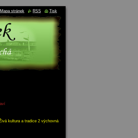
Mapa stránek
RSS
Tisk
aví
Živá kultura a tradice 2 výchovná