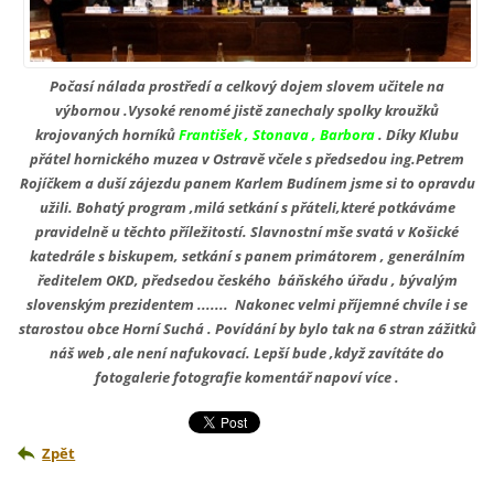
Počasí nálada prostředí a celkový dojem slovem učitele na
výbornou .Vysoké renomé jistě zanechaly spolky kroužků
krojovaných horníků
František , Stonava , Barbora
. Díky Klubu
přátel hornického muzea v Ostravě včele s předsedou ing.Petrem
Rojíčkem a duší zájezdu panem Karlem Budínem jsme si to opravdu
užili. Bohatý program ,milá setkání s přáteli,které potkáváme
pravidelně u těchto příležitostí. Slavnostní mše svatá v Košické
katedrále s biskupem, setkání s panem primátorem , generálním
ředitelem OKD, předsedou českého báňského úřadu , bývalým
slovenským prezidentem ....... Nakonec velmi příjemné chvíle i se
starostou obce Horní Suchá . Povídání by bylo tak na 6 stran zážitků
náš web ,ale není nafukovací. Lepší bude ,když zavítáte do
fotogalerie fotografie komentář napoví více .
Zpět