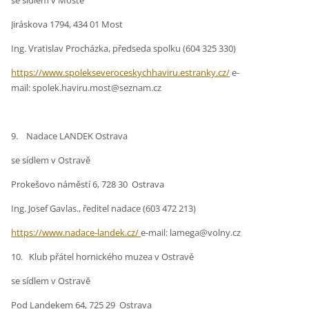
se sídlem v Mostě
Jiráskova 1794, 434 01 Most
Ing. Vratislav Procházka, předseda spolku (604 325 330)
https://www.spolekseveroceskychhaviru.estranky.cz/
e-
mail: spolek.haviru.most@seznam.cz
9. Nadace LANDEK Ostrava
se sídlem v Ostravě
Prokešovo náměstí 6, 728 30 Ostrava
Ing. Josef Gavlas., ředitel nadace (603 472 213)
https://www.nadace-landek.cz/
e-mail: lamega@volny.cz
10. Klub přátel hornického muzea v Ostravě
se sídlem v Ostravě
Pod Landekem 64, 725 29 Ostrava