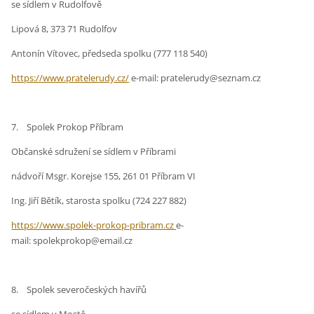
se sídlem v Rudolfově
Lipová 8, 373 71 Rudolfov
Antonín Vítovec, předseda spolku (777 118 540)
https://www.pratelerudy.cz/
e-mail: pratelerudy@seznam.cz
7. Spolek Prokop Příbram
Občanské sdružení se sídlem v Příbrami
nádvoří Msgr. Korejse 155, 261 01 Příbram VI
Ing. Jiří Bětík, starosta spolku (724 227 882)
https://www.spolek-prokop-pribram.cz
e-
mail: spolekprokop@email.cz
8. Spolek severočeských havířů