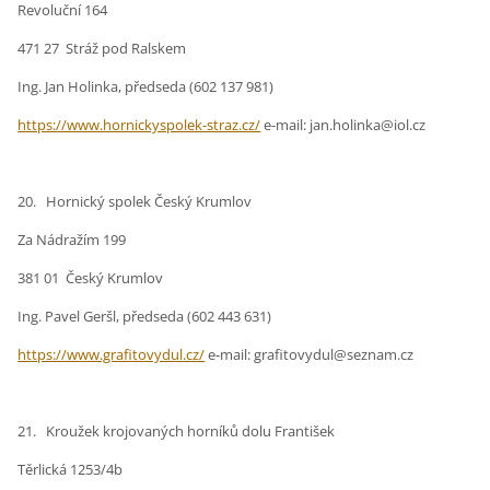
Revoluční 164
471 27 Stráž pod Ralskem
Ing. Jan Holinka, předseda (602 137 981)
https://www.hornickyspolek-straz.cz/
e-mail: jan.holinka@iol.cz
20. Hornický spolek Český Krumlov
Za Nádražím 199
381 01 Český Krumlov
Ing. Pavel Geršl, předseda (602 443 631)
https://www.grafitovydul.cz/
e-mail: grafitovydul@seznam.cz
21. Kroužek krojovaných horníků dolu František
Těrlická 1253/4b