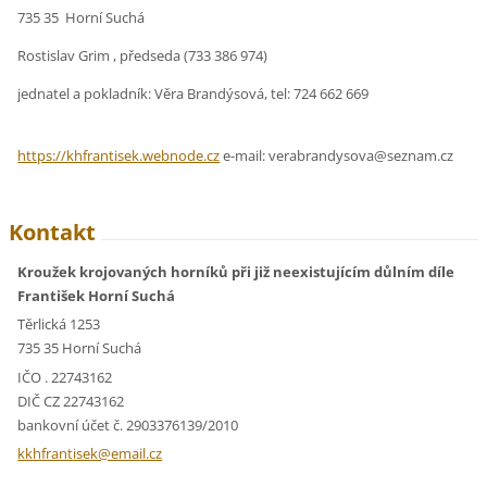
735 35 Horní Suchá
Rostislav Grim , předseda (733 386 974)
jednatel a pokladník: Věra Brandýsová, tel: 724 662 669
https://khfrantisek.webnode.cz
e-mail: verabrandysova@seznam.cz
Kontakt
Kroužek krojovaných horníků při již neexistujícím důlním díle
František Horní Suchá
Těrlická 1253
735 35 Horní Suchá
IČO . 22743162
DIČ CZ 22743162
bankovní účet č. 2903376139/2010
kkhfrant
isek@ema
il.cz