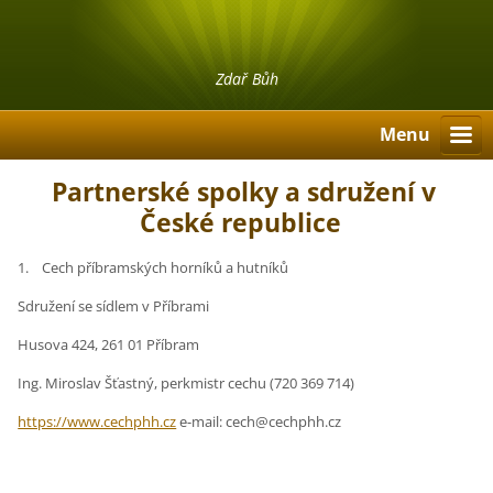
Zdař Bůh
Menu
Partnerské spolky a sdružení v
České republice
1. Cech příbramských horníků a hutníků
Sdružení se sídlem v Příbrami
Husova 424, 261 01 Příbram
Ing. Miroslav Šťastný, perkmistr cechu (720 369 714)
https://www.cechphh.cz
e-mail: cech@cechphh.cz