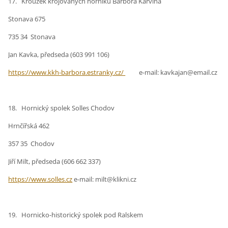
17. Kroužek krojovaných horníků Barbora Karviná
Stonava 675
735 34 Stonava
Jan Kavka, předseda (603 991 106)
https://www.kkh-barbora.estranky.cz/
e-mail: kavkajan@email.cz
18. Hornický spolek Solles Chodov
Hrnčířská 462
357 35 Chodov
Jiří Milt, předseda (606 662 337)
https://www.solles.cz
e-mail: milt@klikni.cz
19. Hornicko-historický spolek pod Ralskem