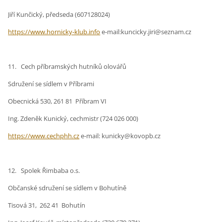
Jiří Kunčický, předseda (607128024)
https://www.hornicky-klub.info
e-mail:kuncicky.jiri@seznam.cz
11. Cech příbramských hutníků olovářů
Sdružení se sídlem v Příbrami
Obecnická 530, 261 81 Příbram VI
Ing. Zdeněk Kunický, cechmistr (724 026 000)
https://www.cechphh.cz
e-mail: kunicky@kovopb.cz
12. Spolek Řimbaba o.s.
Občanské sdružení se sídlem v Bohutíně
Tisová 31, 262 41 Bohutín