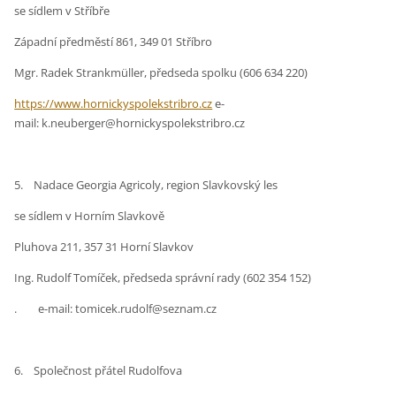
se sídlem v Stříbře
Západní předměstí 861, 349 01 Stříbro
Mgr. Radek Strankmüller, předseda spolku (606 634 220)
https://www.hornickyspolekstribro.cz
e-
mail: k.neuberger@hornickyspolekstribro.cz
5. Nadace Georgia Agricoly, region Slavkovský les
se sídlem v Horním Slavkově
Pluhova 211, 357 31 Horní Slavkov
Ing. Rudolf Tomíček, předseda správní rady (602 354 152)
. e-mail: tomicek.rudolf@seznam.cz
6. Společnost přátel Rudolfova