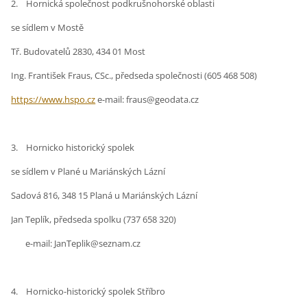
2. Hornická společnost podkrušnohorské oblasti
se sídlem v Mostě
Tř. Budovatelů 2830, 434 01 Most
Ing. František Fraus, CSc., předseda společnosti (605 468 508)
https://www.hspo.cz
e-mail: fraus@geodata.cz
3. Hornicko historický spolek
se sídlem v Plané u Mariánských Lázní
Sadová 816, 348 15 Planá u Mariánských Lázní
Jan Teplík, předseda spolku (737 658 320)
e-mail: JanTeplik@seznam.cz
4. Hornicko-historický spolek Stříbro