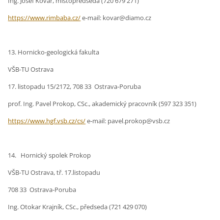
Ing. Josef Kovář, místopředseda (720 679 271)
https://www.rimbaba.cz/
e-mail: kovar@diamo.cz
13. Hornicko-geologická fakulta
VŠB-TU Ostrava
17. listopadu 15/2172, 708 33 Ostrava-Poruba
prof. Ing. Pavel Prokop, CSc., akademický pracovník (597 323 351)
https://www.hgf.vsb.cz/cs/
e-mail: pavel.prokop@vsb.cz
14. Hornický spolek Prokop
VŠB-TU Ostrava, tř. 17.listopadu
708 33 Ostrava-Poruba
Ing. Otokar Krajník, CSc., předseda (721 429 070)