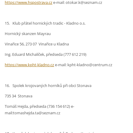
https://www.hspostrava.cz
e-mail: otokar.k@seznam.cz
15. Klub přátel hornických tradic - Kladno o.s.
Hornický skanzen Mayrau
Vinařice 56, 273 07 Vinařice u Kladna
Ing. Eduard Michalíček, předseda (777 612 219)
https://www.kpht-kladno.cz
e-mail: kpht-kladno@centrum.cz
16. Spolek krojovaných horníků při obci Stonava
735 34 Stonava
Tomáš Hejda, předseda (736 154 612) e-
mail:tomashejda.ta@seznam.cz