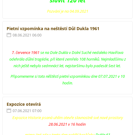
slavit 120 let
Pozvání je na 04.09.2021
Pietní vzpomínka na neštěstí Důl Dukla 1961
08.06.2021 06:00
7. července 1961
se na Dole Dukla v Dolní Suché nedaleko Havířova
odehrála důlní tragédie, při které zemřelo 108 horníků. Nejmladšímu z
nich ještě nebylo sedmnáct let, nejstaršímu bylo padesát šest let.
Připomeneme si toto něštěstí pietní vzpomínkou dne 07.07.2021 v 10
hodin.
Expozice otevírá
07.06.2021 07:00
Expozice Historie psaná uhlím otevře slavnostně své nové prostory
28.06.2021 v 16 hodin
mimo jiné zde v tento den pokřtí brožůrku
Dukla 61