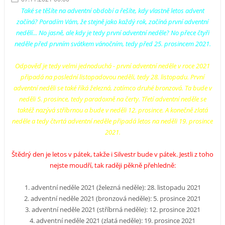
Také se těšíte na adventní období a řešíte, kdy vlastně letos advent
začíná? Poradím Vám, že stejně jako každý rok, začíná první adventní
nedělí... No jasně, ale kdy je tedy první adventní neděle? No přece čtyři
neděle před prvním svátkem vánočním, tedy před 25. prosincem 2021.
Odpověď je tedy velmi jednoduchá - první adventní neděle v roce 2021
připadá na poslední listopadovou neděli, tedy 28. listopadu. První
adventní neděli se také říká železná, zatímco druhé bronzová. Ta bude v
neděli 5. prosince, tedy paradoxně na čerty. Třetí adventní neděle se
taktéž nazývá stříbrnou a bude v neděli 12. prosince. A konečně zlatá
neděle a tedy čtvrtá adventní neděle připadá letos na neděli 19. prosince
2021.
Štědrý den je letos v pátek, takže i Silvestr bude v pátek. Jestli z toho
nejste moudří, tak raději pěkně přehledně:
1. adventní neděle 2021 (železná neděle): 28. listopadu 2021
2. adventní neděle 2021 (bronzová neděle): 5. prosince 2021
3. adventní neděle 2021 (stříbrná neděle): 12. prosince 2021
4. adventní neděle 2021 (zlatá neděle): 19. prosince 2021