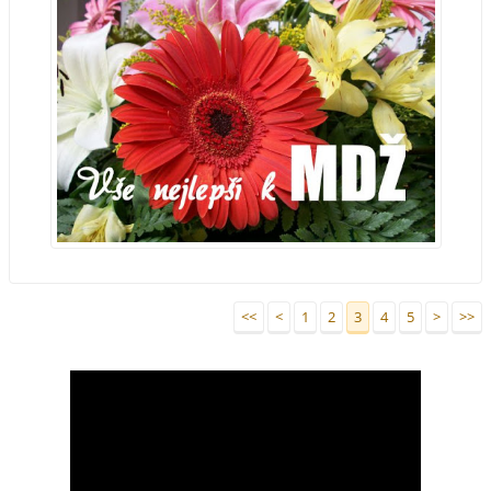
<<
<
1
2
3
4
5
>
>>