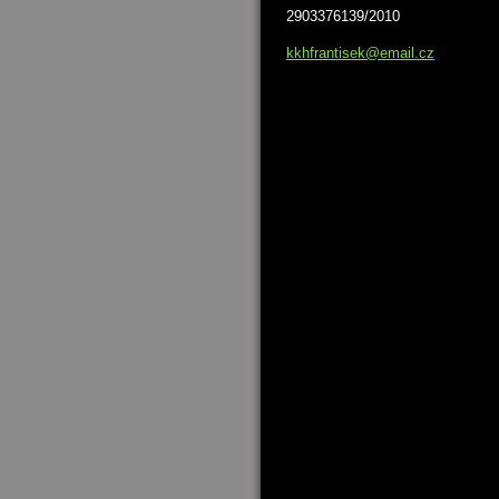
2903376139/2010
kkhfrant
isek@ema
il.cz