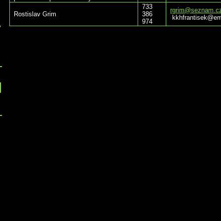
733
rgrim@seznam.c
Rostislav Grim
386
kkhfrantisek@em
974
v