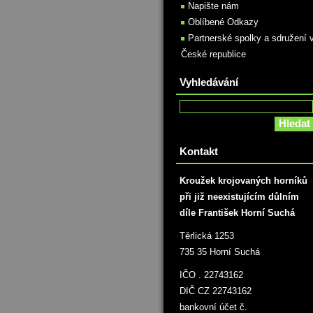
Napište nám
Oblíbené Odkazy
Partnerské spolky a sdružení 
České republice
Vyhledávání
Kontakt
Kroužek krojovaných horníků
při již neexistujícím důlním
díle František Horní Suchá
Těrlická 1253
735 35 Horní Suchá
IČO . 22743162
DIČ CZ 22743162
bankovní účet č.