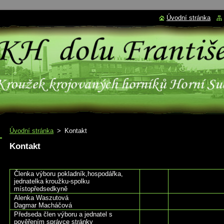
Úvodní stránka
Úvodní stránka
>
Kontakt
Kontakt
Členka výboru pokladník,hospodářka,
jednatelka kroužku-spolku
místopředsedkyně
Alenka Waszutová
Dagmar Macháčová
Předseda člen výboru a jednatel s
pověřením správce stránky