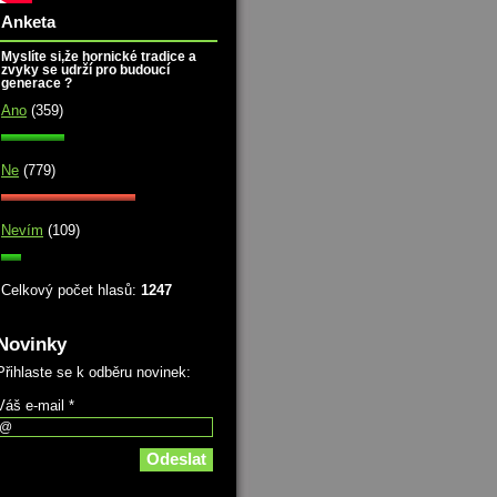
Anketa
Myslíte si,že hornické tradice a
zvyky se udrží pro budoucí
generace ?
Ano
(359)
Ne
(779)
Nevím
(109)
Celkový počet hlasů:
1247
Novinky
Přihlaste se k odběru novinek:
Váš e-mail *