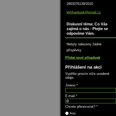
2903376139/2010
kkhfrant
isek@ema
il.cz
Diskusní téma: Co Vás
zajímá o nás - Ptejte se
odpovíme Vám.
Nebyly nalezeny žádné
příspěvky.
Přidat nový příspěvek
Přihlášení na akci
Vyplňte prosím níže uvedené
údaje:
Jméno *
E-mail *
Chcete přenocovat? *
Ano