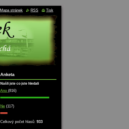
Mapa stránek
RSS
Tisk
Anketa
Našli jste co jste hledali
Ano
(816)
Ne
(117)
Celkový počet hlasů:
933