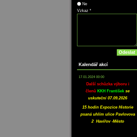
Ne
Vzkaz *
Kalendář akcí
17.01.2024 00:00
Další schůzka výboru i
členů
KKH František
se
uskuteční 07.09.2026
15 hodin Expozice Historie
psaná uhlím ulice Pavlovova
2 Havířov -Město