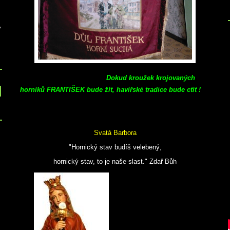
v
Dokud kroužek krojovaných
horníků FRANTIŠEK bude žít, havířské tradice bude ctít !
Svatá Barbora
"Hornický stav budíš velebený,
hornický stav, to je naše slast." Zdař Bůh