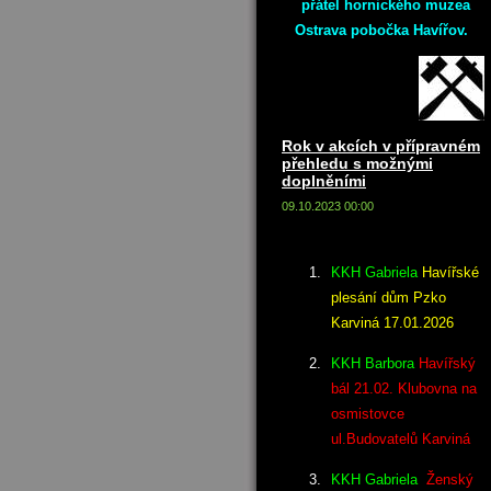
přátel hornického muzea
Ostrava pobočka Havířov.
Rok v akcích v přípravném
přehledu s možnými
doplněními
09.10.2023 00:00
KKH Gabriela
Havířské
plesání dům Pzko
Karviná 17.01.2026
KKH Barbora
Havířský
bál 21.02. Klubovna na
osmistovce
ul.Budovatelů Karviná
KKH Gabriela
Ženský