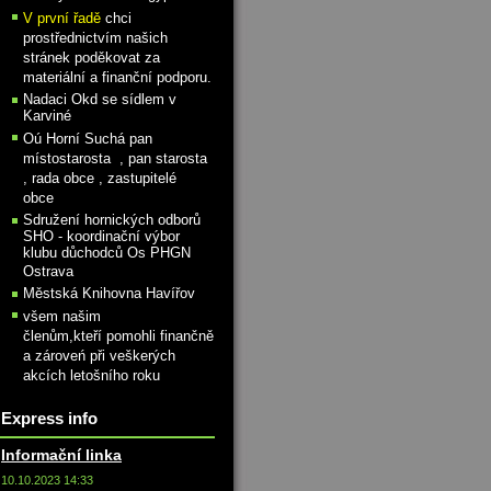
V první řadě
chci
prostřednictvím našich
stránek poděkovat za
materiální a finanční podporu.
Nadaci Okd se sídlem v
Karviné
Oú Horní Suchá pan
místostarosta , pan starosta
, rada obce , zastupitelé
obce
Sdružení hornických odborů
SHO - koordinační výbor
klubu důchodců Os PHGN
Ostrava
Městská Knihovna Havířov
všem našim
členům,kteří pomohli finančně
a zároveń při veškerých
akcích letošního roku
Express info
Informační linka
10.10.2023 14:33