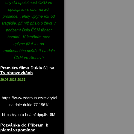
chystá společnost OKD ve
spolupráci s obcí na 20.
prosince. Tehdy uplyne rok od
tragédie, při níž přišlo o život v
podzemí Dolu ČSM třináct
horníků. V letošním roce
uplyne již 5.let od
zmiňovaného neštěstí na dole
ČSM ve Stonavě
Premiéra filmu Dukla 61 na
Tv obrazovkách
29.05.2018 20:31
https://www.zdarbuh.cz/reviry/okd/katastrofa-
na-dole-dukla-77-1961/
https://youtu.be/Jn1dpqJK_8M
Pozvánka do Příbrami k
pietní vzpomínce