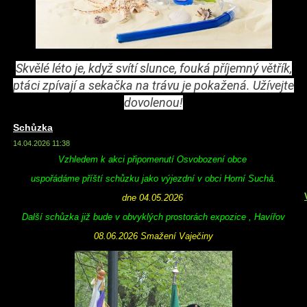
Skvělé léto je, když svítí slunce, fouká příjemný větřík,
ptáci zpívají a sekačka na trávu je pokažená. Užívejte
dovolenou!
Schůzka
14.04.2026 11:38
Vzhledem k akci připomenutí Osvobození obce
uspořádáme příští schůzku jako výjezdní v obci Horní Suchá.
dne 04.05.2026
Další schůzka již bude v obvyklých prostorách expozice , Havířov
08.06.2026 Smažení Vaječiny