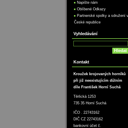
Napište nám
Oblíbené Odkazy
Partnerské spolky a sdružení 
České republice
Vyhledávání
Kontakt
Kroužek krojovaných horníků
při již neexistujícím důlním
díle František Horní Suchá
Těrlická 1253
735 35 Horní Suchá
IČO . 22743162
DIČ CZ 22743162
bankovní účet č.