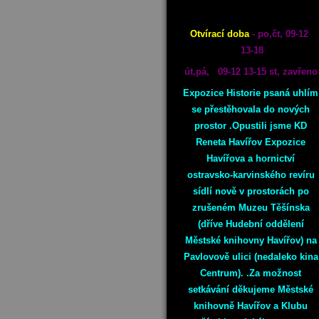
Otvírací doba
- po,čt, 09-12
13-18
út,pá, 09-12 13-15 st, zavřeno
Expozice Historie psaná uhlím
se přestěhovala do nových
prostor .Opustili jsme KD
Reneta Havířov Expozice
Havířova a hornictví
ostravsko-karvinského revíru
sídlí nově v prostorách po
zrušeném Muzeu Těšínska
(dříve Hudební oddělení
Městské knihovny Havířov) na
Pavlovově ulici (nedaleko kina
Centrum). .Za možnost
setkávání děkujeme Městské
knihovně Havířov a Klubu