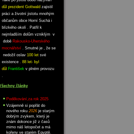
důl prezident Gottwald
zajistil
práci a životní jistotu mnohým
občanům obce Horní Suchá i
blízkého okolí . Patřil k
nejmladším dolům vzniklým v
době
Rakousko-Uherského
mocnářství
. Smutné je , že se
nedožil oslav
100 let
své
existence .
88 let- byl
důl
František
v plném provozu
.
Všechny články
Poděkování,za rok 2025
Vzájemně si popřát do
nového roku
2026
je starým
dobrým zvykem, který je
znám dokonce již z časů
mimo náš letopočet a má
kořeny ve starém Egyptě.