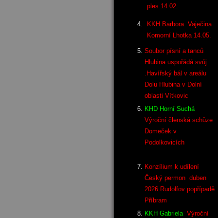
ples 14.02.
KKH Barbora Vaječina
Komorní Lhotka 14.05.
Soubor písní a tanců
Hlubina uspořádá svůj
.Havířský bál v areálu
Dolu Hlubina v Dolní
oblasti Vítkovic
KHD Horní Suchá
Výroční členská schůze
Domeček v
Podolkovicích
Konzílium k udílení
Český permon duben
2026 Rudolfov popřípadě
Příbram
KKH Gabriela
Výroční