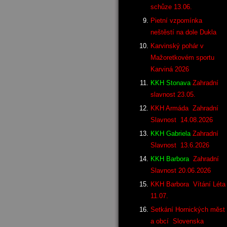
schůze 13.06.
Pietní vzpomínka
neštěstí na dole Dukla
Karvinský pohár v
Mažoretkovém sportu
Karviná 2026
KKH Stonava
Zahradní
slavnost 23.05.
KKH Armáda Zahradní
Slavnost 14.08.2026
KKH Gabriela
Zahradní
Slavnost 13.6.2026
KKH Barbora
Zahradní
Slavnost 20.06.2026
KKH Barbora Vítání Léta
11.07.
Setkání Hornických měst
a obcí Slovenska