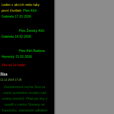
Leden v akcích nebo taky
první čtvrtletí-
Ples Kkh
Gabriela 17.01.2026
Ples Ženský Kkh
Gabriela 14.02.2026
Ples Kkh Barbora
Hornický 21.02.2026
Vše od 14 hodin
Slza
12.12.2019 17:26
Desetitunová socha Slza se
stane symbolem smutku nad
ztrátou horníků. Před pár dny ji
usadili v centru Stonavy na
Karvinsku, slavnostní odhalení