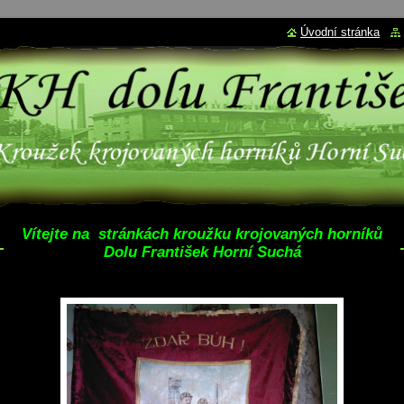
Úvodní stránka
Vítejte na stránkách kroužku krojovaných horníků
Dolu František Horní Suchá