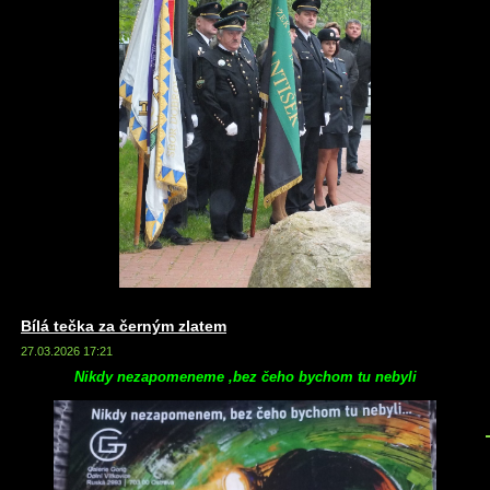
Bílá tečka za černým zlatem
27.03.2026 17:21
Nikdy nezapomeneme ,bez čeho bychom tu nebyli