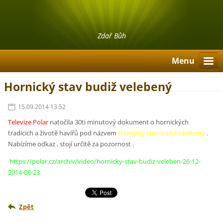
Zdař Bůh
Menu
Hornický stav budiž velebený
15.09.2014 13:52
Televize Polar
natočila 30ti minutový dokument o hornických
tradicích a životě havířů pod názvem
Hornický stav budiž velebený
.
Nabízíme odkaz , stojí určitě za pozornost .
https://polar.cz/archiv/video/hornicky-stav-budiz-veleben-26-12-
2014-08-23
Zpět