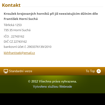
Kontakt
Kroužek krojovaných horníků při již neexistujícím důlním díle
František Horní Suchá
Těrlická 1253
735 35 Horní Suchá
IČO . 22743162
DIČ CZ 22743162
bankovní účet č. 2903376139/2010
kkhfrant
isek@ema
il.cz
Standardní verze
To Top
© 2012 Všechna práva vyhrazena.
Vytvořeno službou
Webnode