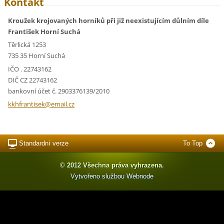
Kontakt
Kroužek krojovaných horníků při již neexistujícím důlním díle
František Horní Suchá
Těrlická 1253
735 35 Horní Suchá
IČO . 22743162
DIČ CZ 22743162
bankovní účet č. 2903376139/2010
kkhfrant
isek@ema
il.cz
Standardní verze
To Top
© 2012 Všechna práva vyhrazena.
Vytvořeno službou
Webnode