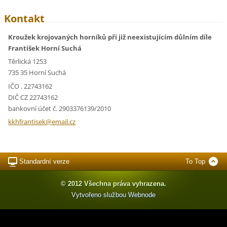
Kontakt
Kroužek krojovaných horníků při již neexistujícím důlním díle
František Horní Suchá
Těrlická 1253
735 35 Horní Suchá
IČO . 22743162
DIČ CZ 22743162
bankovní účet č. 2903376139/2010
kkhfrant
isek@ema
il.cz
Standardní verze
To Top
© 2012 Všechna práva vyhrazena.
Vytvořeno službou
Webnode