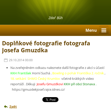
Zdař Bůh
Menu
Doplňkové fotografie fotografa
Josefa Gmuzdka
29.10.2014 00:00
Na zveřejněném odkazu naleznete další fotografie z akcí s účastí
KKH František
Horní Suchá .
Bowling o pohár Františka 2. ročník
,
18. setkání
SHMO Český Krumlov
včetně krátkých video
reportáží . Děkuji
Josefu Gmuzdkovi
KKH při obci Stonava .
https://gmuzdekjosef.rajce.idnes.cz/
Zpět