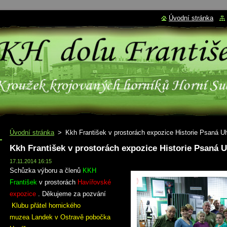
Úvodní stránka
Úvodní stránka
>
Kkh František v prostorách expozice Historie Psaná U
Kkh František v prostorách expozice Historie Psaná 
17.11.2014 16:15
Schůzka výboru a členů
KKH
František
v prostorách
Havířovské
expozice
. Děkujeme za pozvání
Klubu přátel hornického
muzea Landek v Ostravě pobočka