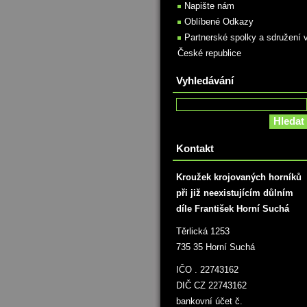
Napište nám
Oblíbené Odkazy
Partnerské spolky a sdružení 
České republice
Vyhledávání
Kontakt
Kroužek krojovaných horníků
při již neexistujícím důlním
díle František Horní Suchá
Těrlická 1253
735 35 Horní Suchá
IČO . 22743162
DIČ CZ 22743162
bankovní účet č.