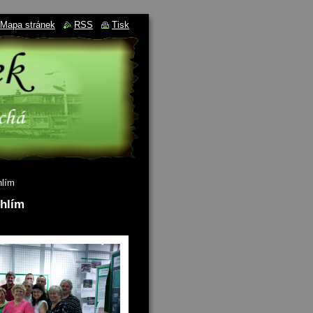
Mapa stránek
RSS
Tisk
hlím
Uhlím