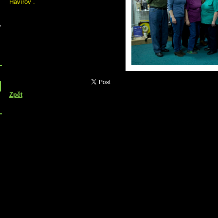
Havířov .
v
Zpět