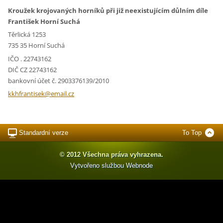
Kroužek krojovaných horníků při již neexistujícím důlním díle
František Horní Suchá
Těrlická 1253
735 35 Horní Suchá
IČO . 22743162
DIČ CZ 22743162
bankovní účet č. 2903376139/2010
kkhfrant
isek@ema
il.cz
Standardní verze
To Top
© 2012 Všechna práva vyhrazena.
Vytvořeno službou
Webnode