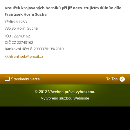
Kroužek krojovaných horníků při již neexistujícím důlním díle
František Horní Suchá
Těrlická 1253
735 35 Horní Suchá
IČO . 22743162
DIČ CZ 22743162
bankovní účet č. 2903376139/2010
kkhfrant
isek@ema
il.cz
Standardní verze
To Top
© 2012 Všechna práva vyhrazena.
Vytvořeno službou
Webnode