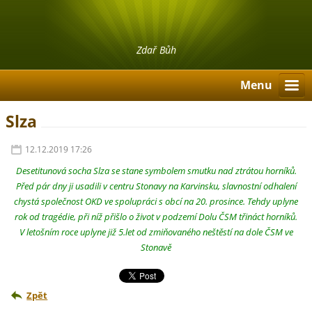
Zdař Bůh
Menu
Slza
12.12.2019 17:26
Desetitunová socha Slza se stane symbolem smutku nad ztrátou horníků.
Před pár dny ji usadili v centru Stonavy na Karvinsku, slavnostní odhalení
chystá společnost OKD ve spolupráci s obcí na 20. prosince. Tehdy uplyne
rok od tragédie, při níž přišlo o život v podzemí Dolu ČSM třináct horníků.
V letošním roce uplyne již 5.let od zmiňovaného neštěstí na dole ČSM ve
Stonavě
Zpět