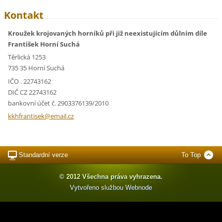
Kontakt
Kroužek krojovaných horníků při již neexistujícím důlním díle
František Horní Suchá
Těrlická 1253
735 35 Horní Suchá
IČO . 22743162
DIČ CZ 22743162
bankovní účet č. 2903376139/2010
kkhfrant
isek@ema
il.cz
Standardní verze
To Top
© 2012 Všechna práva vyhrazena.
Vytvořeno službou
Webnode