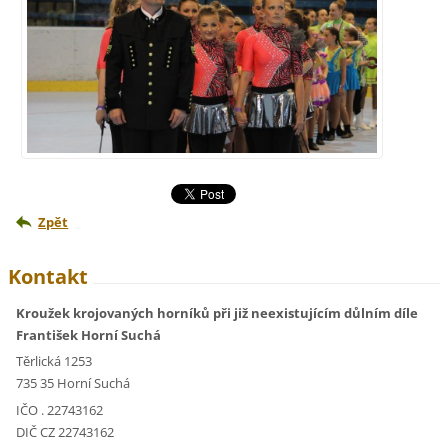
Zpět
Kontakt
Kroužek krojovaných horníků při již neexistujícím důlním díle
František Horní Suchá
Těrlická 1253
735 35 Horní Suchá
IČO . 22743162
DIČ CZ 22743162