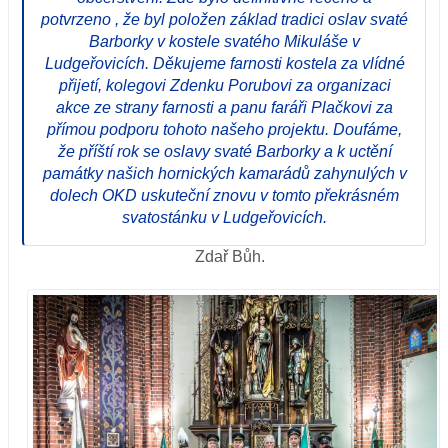
potvrzeno , že byl položen základ tradici oslav svaté
Barborky v kostele svatého Mikuláše v
Ludgeřovicích. Děkujeme farnosti kostela za vlídné
přijetí, kolegovi Zdenku Porubovi za organizaci
akce ze strany farnosti a panu faráři Plačkovi za
přímou podporu tohoto našeho projektu. Doufáme,
že příští rok se oslavy svaté Barborky a k uctění
památky našich hornických kamarádů zahynulých v
dolech OKD uskuteční znovu v tomto překrásném
svatostánku v Ludgeřovicích.
Zdař Bůh.