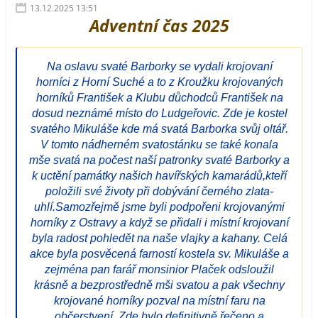
13.12.2025 13:51
Adventní čas 2025
Na oslavu svaté Barborky se vydali krojovaní
horníci z Horní Suché a to z Kroužku krojovaných
horníků František a Klubu důchodců František na
dosud neznámé místo do Ludgeřovic. Zde je kostel
svatého Mikuláše kde má svatá Barborka svůj oltář.
V tomto nádherném svatostánku se také konala
mše svatá na počest naší patronky svaté Barborky a
k uctění památky našich havířských kamarádů,kteří
položili své životy při dobývání černého zlata-
uhlí.Samozřejmě jsme byli podpořeni krojovanými
horníky z Ostravy a když se přidali i místní krojovaní
byla radost pohledět na naše vlajky a kahany. Celá
akce byla posvěcená farností kostela sv. Mikuláše a
zejména pan farář monsinior Plaček odsloužil
krásně a bezprostředně mši svatou a pak všechny
krojované horníky pozval na místní faru na
občerstvení. Zde bylo definitivně řečeno a