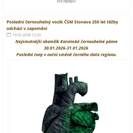
Vše nejlepší
Poslední černouhelný vozík ČSM Stonava 250 let těžby
odchází v zapomění
10.02.2026 12:20
Nejsmutnější okamžik Karvinské černouhelné pánve
30.01.2026-31.01.2026
Poslední tuny v noční směně černého zlata regionu.