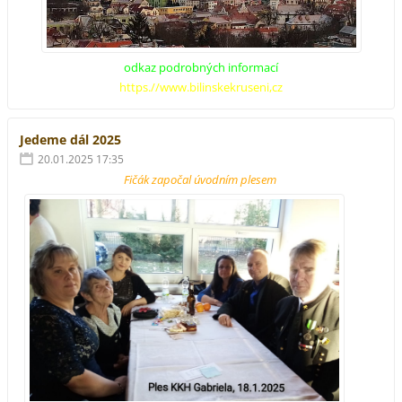
odkaz podrobných informací
https.//www.bilinskekruseni,cz
Jedeme dál 2025
20.01.2025 17:35
Fičák započal úvodním plesem