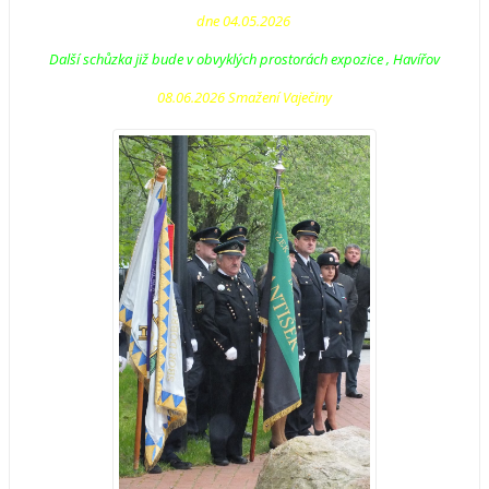
dne 04.05.2026
Další schůzka již bude v obvyklých prostorách expozice , Havířov
08.06.2026 Smažení Vaječiny