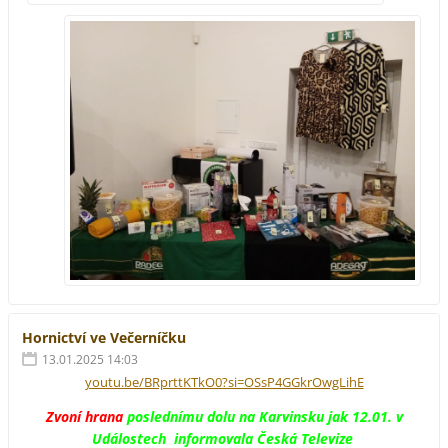
Hornictví ve Večerníčku
13.01.2025 14:03
youtu.be/BRprttKTkO0?si=OSsP4GGkrOwgLihE
Zvoní hrana
poslednímu dolu na Karvinsku jak 12.01. v
Událostech informovala Česká Televize