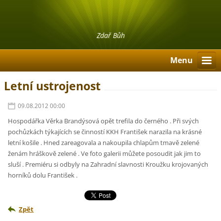
Zdař Bůh
Menu
Letní ustrojenost
09.08.2012 00:00
Hospodářka Věrka Brandýsová opět trefila do černého . Při svých
pochůzkách týkajících se činností KKH František narazila na krásné
letní košile . Hned zareagovala a nakoupila chlapům tmavě zelené
ženám hráškově zelené . Ve foto galerii můžete posoudit jak jim to
sluší . Premiéru si odbyly na Zahradní slavnosti Kroužku krojovaných
horníků dolu František .
Zpět