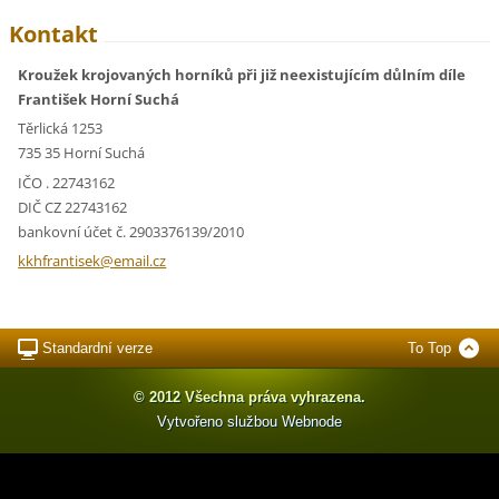
Kontakt
Kroužek krojovaných horníků při již neexistujícím důlním díle
František Horní Suchá
Těrlická 1253
735 35 Horní Suchá
IČO . 22743162
DIČ CZ 22743162
bankovní účet č. 2903376139/2010
kkhfrant
isek@ema
il.cz
Standardní verze
To Top
© 2012 Všechna práva vyhrazena.
Vytvořeno službou
Webnode