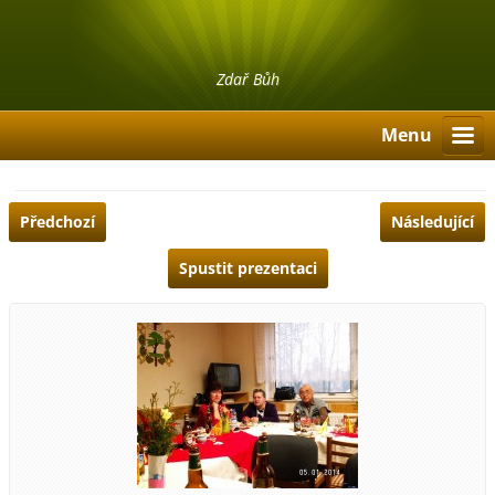
Zdař Bůh
Menu
Předchozí
Následující
Spustit prezentaci