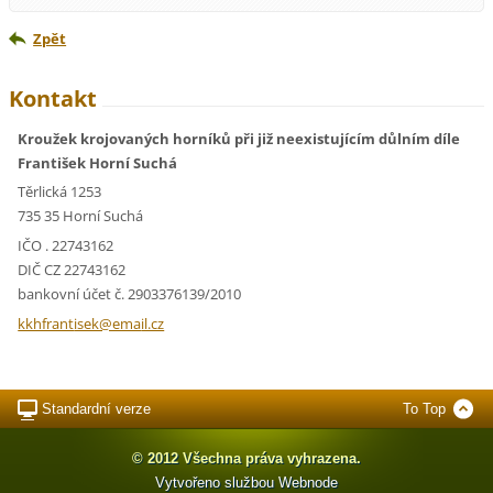
Zpět
Kontakt
Kroužek krojovaných horníků při již neexistujícím důlním díle
František Horní Suchá
Těrlická 1253
735 35 Horní Suchá
IČO . 22743162
DIČ CZ 22743162
bankovní účet č. 2903376139/2010
kkhfrant
isek@ema
il.cz
Standardní verze
To Top
© 2012 Všechna práva vyhrazena.
Vytvořeno službou
Webnode