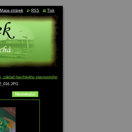
Mapa stránek
RSS
Tisk
e, základ havířského slavnostního
2_016.JPG
Následující