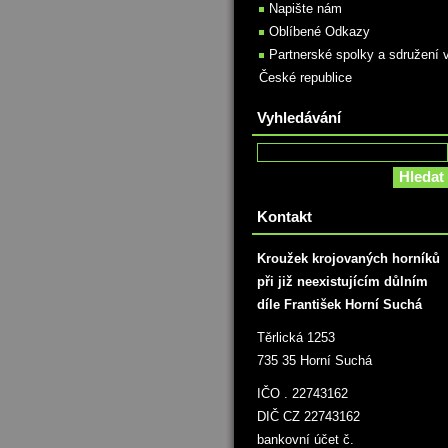
Napište nám
Oblíbené Odkazy
Partnerské spolky a sdružení 
České republice
Vyhledávání
Kontakt
Kroužek krojovaných horníků
při již neexistujícím důlním
díle František Horní Suchá
Těrlická 1253
735 35 Horní Suchá
IČO . 22743162
DIČ CZ 22743162
bankovní účet č.