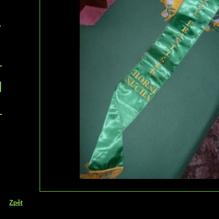
v
Zpět