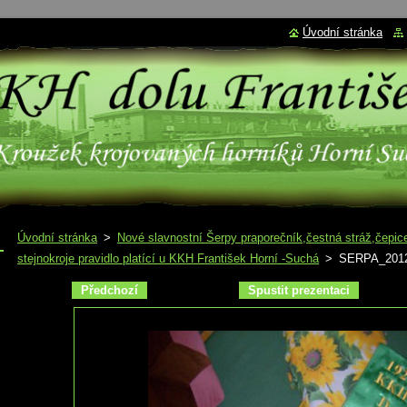
Úvodní stránka
Úvodní stránka
>
Nové slavnostní Šerpy praporečník,čestná stráž,čepic
stejnokroje pravidlo platící u KKH František Horní -Suchá
>
SERPA_201
Předchozí
Spustit prezentaci