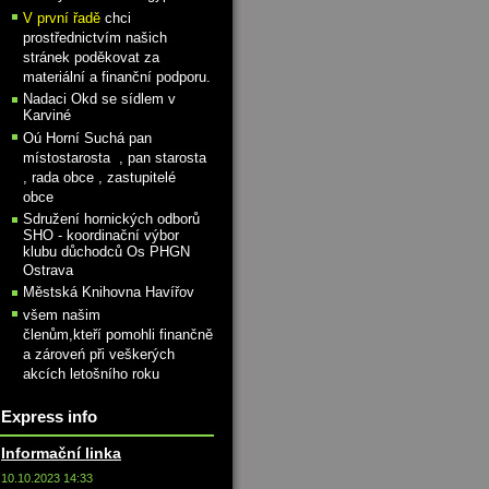
V první řadě
chci
prostřednictvím našich
stránek poděkovat za
materiální a finanční podporu.
Nadaci Okd se sídlem v
Karviné
Oú Horní Suchá pan
místostarosta , pan starosta
, rada obce , zastupitelé
obce
Sdružení hornických odborů
SHO - koordinační výbor
klubu důchodců Os PHGN
Ostrava
Městská Knihovna Havířov
všem našim
členům,kteří pomohli finančně
a zároveń při veškerých
akcích letošního roku
Express info
Informační linka
10.10.2023 14:33