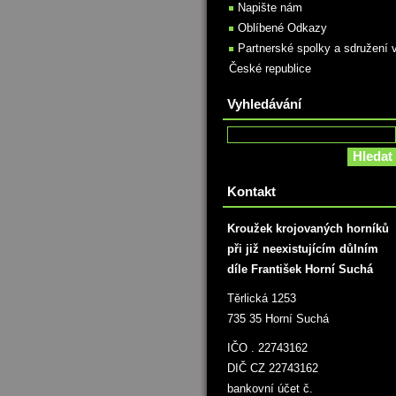
Napište nám
Oblíbené Odkazy
Partnerské spolky a sdružení 
České republice
Vyhledávání
Kontakt
Kroužek krojovaných horníků
při již neexistujícím důlním
díle František Horní Suchá
Těrlická 1253
735 35 Horní Suchá
IČO . 22743162
DIČ CZ 22743162
bankovní účet č.