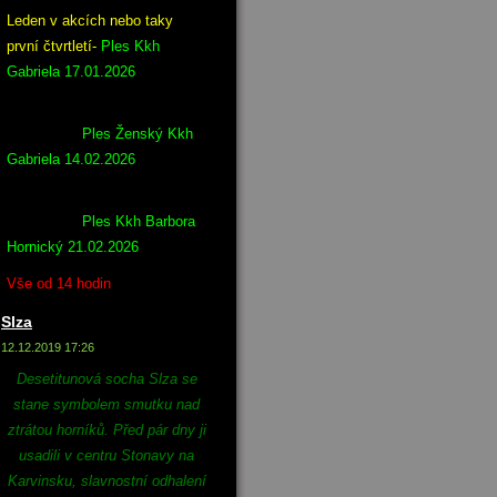
Leden v akcích nebo taky
první čtvrtletí-
Ples Kkh
Gabriela 17.01.2026
Ples Ženský Kkh
Gabriela 14.02.2026
Ples Kkh Barbora
Hornický 21.02.2026
Vše od 14 hodin
Slza
12.12.2019 17:26
Desetitunová socha Slza se
stane symbolem smutku nad
ztrátou horníků. Před pár dny ji
usadili v centru Stonavy na
Karvinsku, slavnostní odhalení