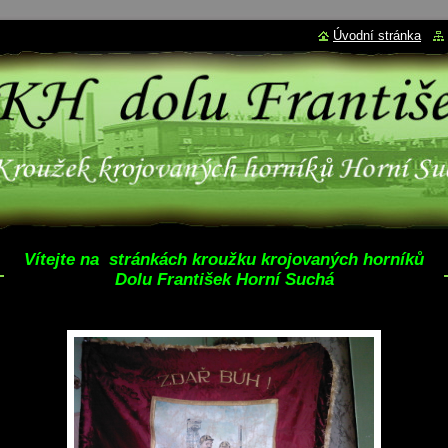
Úvodní stránka
Vítejte na stránkách kroužku krojovaných horníků
Dolu František Horní Suchá