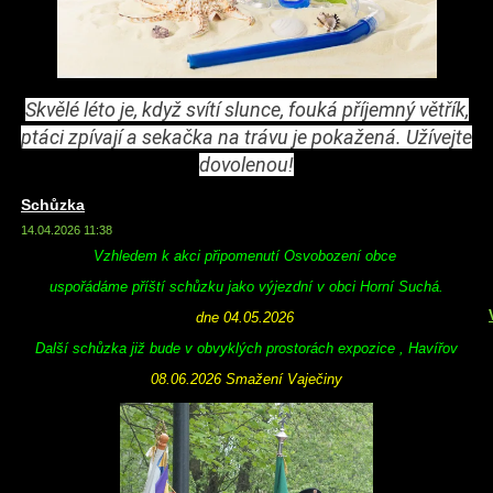
Skvělé léto je, když svítí slunce, fouká příjemný větřík,
ptáci zpívají a sekačka na trávu je pokažená. Užívejte
dovolenou!
Schůzka
14.04.2026 11:38
Vzhledem k akci připomenutí Osvobození obce
uspořádáme příští schůzku jako výjezdní v obci Horní Suchá.
dne 04.05.2026
Další schůzka již bude v obvyklých prostorách expozice , Havířov
08.06.2026 Smažení Vaječiny