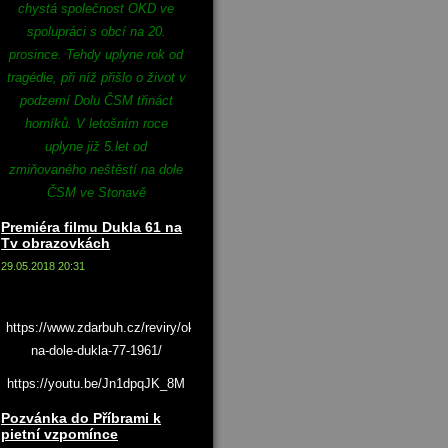
chystá společnost OKD ve
spolupráci s obcí na 20.
prosince. Tehdy uplyne rok od
tragédie, při níž přišlo o život v
podzemí Dolu ČSM třináct
horníků. V letošním roce
uplyne již 5.let od
zmiňovaného neštěstí na dole
ČSM ve Stonavě
Premiéra filmu Dukla 61 na
Tv obrazovkách
29.05.2018 20:31
https://www.zdarbuh.cz/reviry/okd/katastrofa-
na-dole-dukla-77-1961/
https://youtu.be/Jn1dpqJK_8M
Pozvánka do Příbrami k
pietní vzpomínce