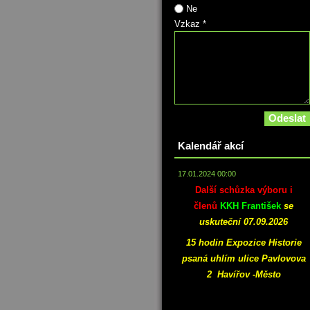
Ne
Vzkaz *
Kalendář akcí
17.01.2024 00:00
Další schůzka výboru i
členů
KKH František
se
uskuteční 07.09.2026
15 hodin Expozice Historie
psaná uhlím ulice Pavlovova
2 Havířov -Město