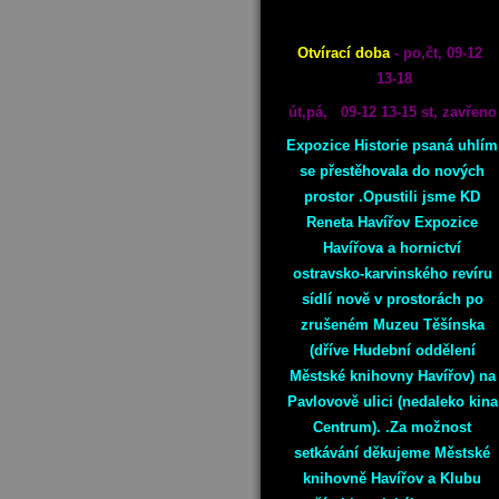
Otvírací doba
- po,čt, 09-12
13-18
út,pá, 09-12 13-15 st, zavřeno
Expozice Historie psaná uhlím
se přestěhovala do nových
prostor .Opustili jsme KD
Reneta Havířov Expozice
Havířova a hornictví
ostravsko-karvinského revíru
sídlí nově v prostorách po
zrušeném Muzeu Těšínska
(dříve Hudební oddělení
Městské knihovny Havířov) na
Pavlovově ulici (nedaleko kina
Centrum). .Za možnost
setkávání děkujeme Městské
knihovně Havířov a Klubu