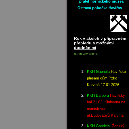
přátel hornického muzea
Ostrava pobočka Havířov.
Rok v akcích v přípravném
přehledu s možnými
doplněními
09.10.2023 00:00
KKH Gabriela
Havířské
plesání dům Pzko
Karviná 17.01.2026
KKH Barbora
Havířský
bál 21.02. Klubovna na
osmistovce
ul.Budovatelů Karviná
KKH Gabriela
Ženský