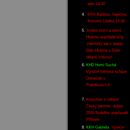
ples 14.02.
KKH Barbora Vaječina
Komorní Lhotka 14.05.
Soubor písní a tanců
Hlubina uspořádá svůj
.Havířský bál v areálu
Dolu Hlubina v Dolní
oblasti Vítkovic
KHD Horní Suchá
Výroční členská schůze
Domeček v
Podolkovicích
Konzílium k udílení
Český permon duben
2026 Rudolfov popřípadě
Příbram
KKH Gabriela
Výroční