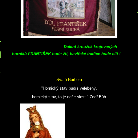
v
Dokud kroužek krojovaných
horníků FRANTIŠEK bude žít, havířské tradice bude ctít !
Svatá Barbora
"Hornický stav budíš velebený,
hornický stav, to je naše slast." Zdař Bůh