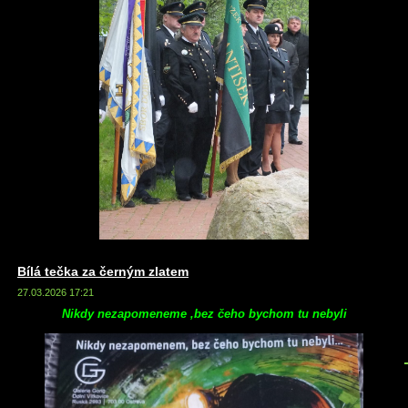
Bílá tečka za černým zlatem
27.03.2026 17:21
Nikdy nezapomeneme ,bez čeho bychom tu nebyli