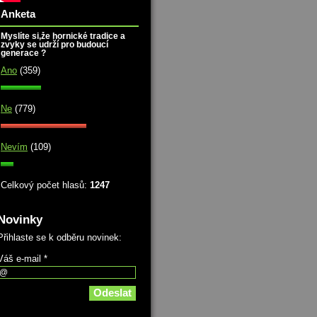
Anketa
Myslíte si,že hornické tradice a
zvyky se udrží pro budoucí
generace ?
Ano
(359)
Ne
(779)
Nevím
(109)
Celkový počet hlasů:
1247
Novinky
Přihlaste se k odběru novinek:
Váš e-mail *