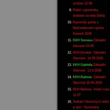
schůze 13.06.
Pietní vzpomínka
neštěstí na dole Dukla
Karvinský pohár v
Mažoretkovém sportu
Karviná 2026
KKH Stonava
Zahradní
slavnost 23.05.
KKH Armáda Zahradní
Slavnost 14.08.2026
KKH Gabriela
Zahradní
Slavnost 13.6.2026
KKH Barbora
Zahradní
Slavnost 20.06.2026
KKH Barbora Vítání Léta
11.07.
Setkání Hornických měst
a obcí Slovenska