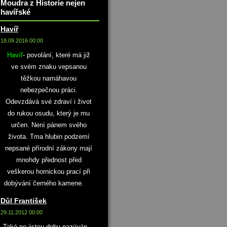
Moudra z Historie nejen
havířské
Havíř
18.09.2016 00:00
Havíř
- povolání, které má již
ve svém znaku vepsanou
těžkou namáhavou
nebezpečnou práci.
Odevzdává své zdraví i život
do rukou osudu, který je mu
určen. Není pánem svého
života. Tma hlubin podzemí
nepsané přírodní zákony mají
mnohdy přednost před
veškerou hornickou prací při
dobývání černého kamene.
Důl František
29.11.2012 00:00
Také po jistou dobu nazýván