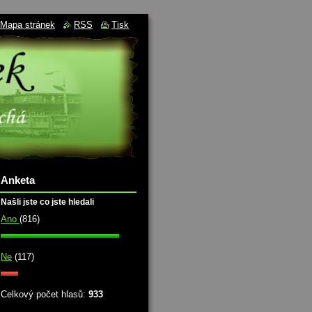
Mapa stránek
RSS
Tisk
Anketa
Našli jste co jste hledali
Ano
(816)
Ne
(117)
Celkový počet hlasů:
933