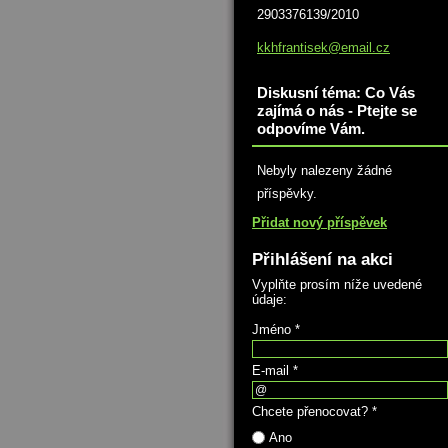
2903376139/2010
kkhfrant
isek@ema
il.cz
Diskusní téma: Co Vás
zajímá o nás - Ptejte se
odpovíme Vám.
Nebyly nalezeny žádné
příspěvky.
Přidat nový příspěvek
Přihlášení na akci
Vyplňte prosím níže uvedené
údaje:
Jméno *
E-mail *
Chcete přenocovat? *
Ano