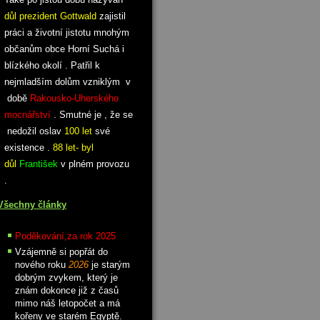
důl prezident Gottwald
zajistil
práci a životní jistotu mnohým
občanům obce Horní Suchá i
blízkého okolí . Patřil k
nejmladším dolům vzniklým v
době
Rakousko-Uherského
mocnářství
. Smutné je , že se
nedožil oslav
100 let
své
existence .
88 let- byl
důl
František
v plném provozu
.
Všechny články
Poděkování,za rok 2025
Vzájemně si popřát do
nového roku
2026
je starým
dobrým zvykem, který je
znám dokonce již z časů
mimo náš letopočet a má
kořeny ve starém Egyptě.