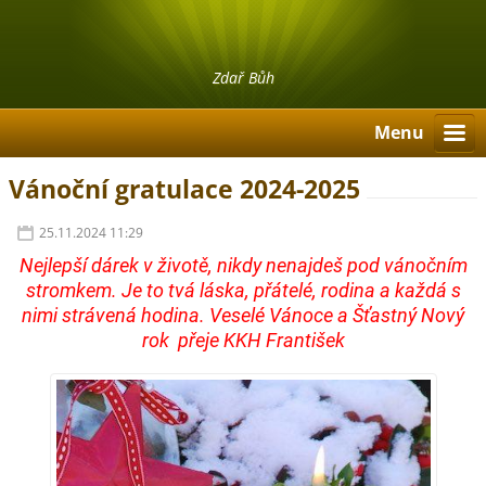
Zdař Bůh
Menu
Vánoční gratulace 2024-2025
25.11.2024 11:29
Nejlepší dárek v životě, nikdy nenajdeš pod vánočním
stromkem. Je to tvá láska, přátelé, rodina a každá s
nimi strávená hodina. Veselé Vánoce a Šťastný Nový
rok přeje KKH František