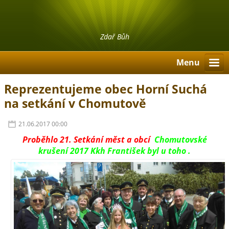
Zdař Bůh
Menu
Reprezentujeme obec Horní Suchá
na setkání v Chomutově
21.06.2017 00:00
Proběhlo 21. Setkání měst a obcí
Chomutovské
krušení 2017 Kkh František byl u toho .