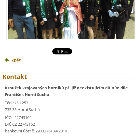
Zpět
Kontakt
Kroužek krojovaných horníků při již neexistujícím důlním díle
František Horní Suchá
Těrlická 1253
735 35 Horní Suchá
IČO . 22743162
DIČ CZ 22743162
bankovní účet č. 2903376139/2010