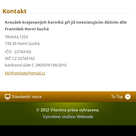
Kontakt
Kroužek krojovaných horníků při již neexistujícím důlním díle
František Horní Suchá
Těrlická 1253
735 35 Horní Suchá
IČO . 22743162
DIČ CZ 22743162
bankovní účet č. 2903376139/2010
kkhfrant
isek@ema
il.cz
Standardní verze
To Top
© 2012 Všechna práva vyhrazena.
Vytvořeno službou
Webnode