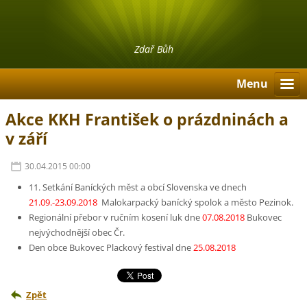
Zdař Bůh
Menu
Akce KKH František o prázdninách a
v září
30.04.2015 00:00
11. Setkání Baníckých měst a obcí Slovenska ve dnech
21.09.-23.09.2018
Malokarpacký banícký spolok a město Pezinok.
Regionální přebor v ručním kosení luk dne
07.08.2018
Bukovec
nejvýchodnější obec Čr.
Den obce Bukovec Plackový festival dne
25.08.2018
Zpět